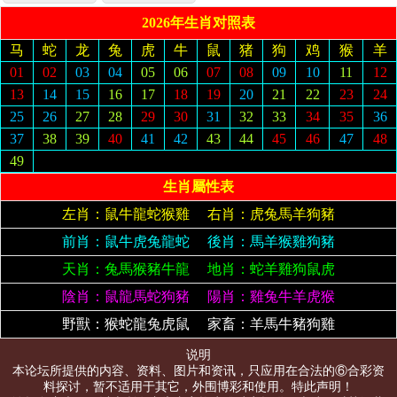
2026年生肖对照表
马
蛇
龙
兔
虎
牛
鼠
猪
狗
鸡
猴
羊
01
02
03
04
05
06
07
08
09
10
11
12
13
14
15
16
17
18
19
20
21
22
23
24
25
26
27
28
29
30
31
32
33
34
35
36
37
38
39
40
41
42
43
44
45
46
47
48
49
生肖屬性表
左肖：鼠牛龍蛇猴雞 右肖：虎兔馬羊狗豬
前肖：鼠牛虎兔龍蛇 後肖：馬羊猴雞狗豬
天肖：兔馬猴豬牛龍 地肖：蛇羊雞狗鼠虎
陰肖：鼠龍馬蛇狗豬 陽肖：雞兔牛羊虎猴
野獸：猴蛇龍兔虎鼠 家畜：羊馬牛豬狗雞
说明
本论坛所提供的内容、资料、图片和资讯，只应用在合法的⑥合彩资
料探讨，暂不适用于其它，外围博彩和使用。特此声明！