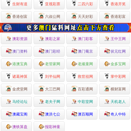
生财有道
亚视彩票
二四六彩
香港开奖
香港创富
六叔公网
天天好彩
香港彩富
澳彩资源
澳彩之家
澳门彩客
王中王网
澳门资料
澳门彩经
澳门葡京
状元红网
港澳宝典
老管家网
老顽童网
金多宝网
诸葛神算
刘半仙网
救世祖网
掌中彩网
金虎堂网
大三巴网
百彩通网
横财富网
马经论坛
老夫子网
中彩堂网
天机老人
澳藏宝阁
澳洪七公
澳百顺网
奇人中特
澳铁算盘
报彩神童