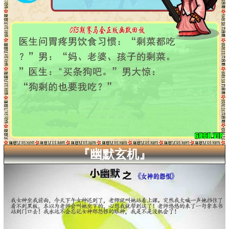
『幽默玄机』