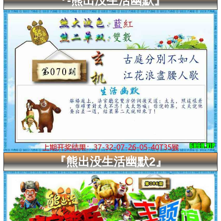
『-熊出没生活幽默』
『熊出没生活幽默2』