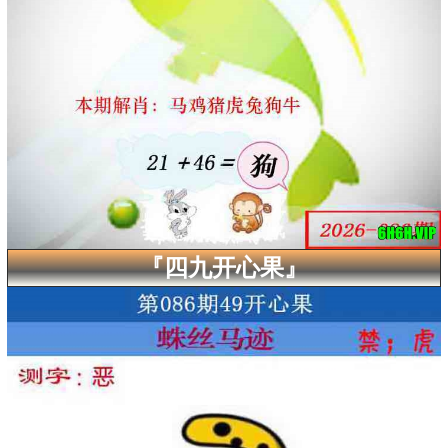
『四九开心果』