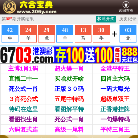
返回首页
主博1肖1码
超火爆一肖
全港平特王
直播二中一
买啥就开啥
四肖主六码
死公式一肖
正版３０码
一码大曝光
３肖死公式
五尾中特码
超级单双王
特码在这里
看图解平特
正香港挂牌
看图找生肖
死公式一肖
一句爆特码
六码复式连
高级一尾料
平特三肖王