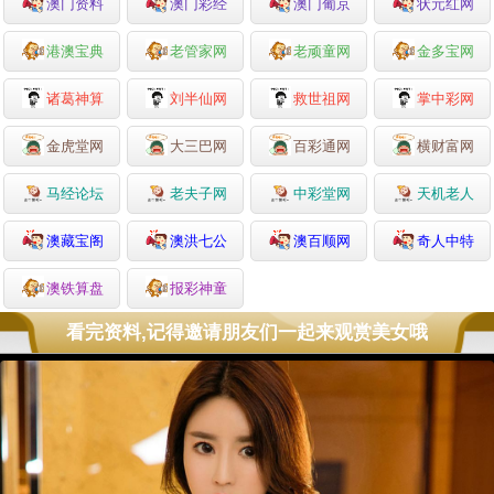
澳门资料
澳门彩经
澳门葡京
状元红网
港澳宝典
老管家网
老顽童网
金多宝网
诸葛神算
刘半仙网
救世祖网
掌中彩网
金虎堂网
大三巴网
百彩通网
横财富网
马经论坛
老夫子网
中彩堂网
天机老人
澳藏宝阁
澳洪七公
澳百顺网
奇人中特
澳铁算盘
报彩神童
看完资料,记得邀请朋友们一起来观赏美女哦