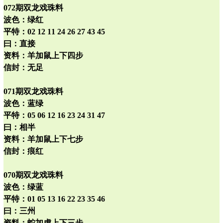
072期双龙戏珠料
波色：绿红
平特：02 12 11 24 26 27 43 45
曰：直接
资料：羊加鼠上下四步
信封：无足
071期双龙戏珠料
波色：蓝绿
平特：05 06 12 16 23 24 31 47
曰：相半
资料：羊加鼠上下七步
信封：痕红
070期双龙戏珠料
波色：绿蓝
平特：01 05 13 16 22 23 35 46
曰：三州
资料：蛇加虎上下三步