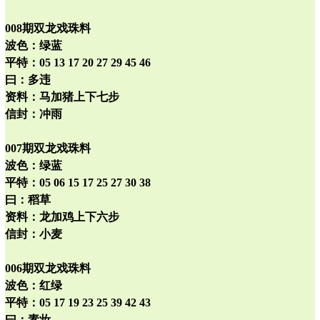
008期双龙戏珠料
波色：绿蓝
平特：05 13 17 20 27 29 45 46
曰：多违
资料：马加猪上下七步
信封：冲雨
007期双龙戏珠料
波色：绿蓝
平特：05 06 15 17 25 27 30 38
曰：稻草
资料：龙加鸡上下六步
信封：小麦
006期双龙戏珠料
波色：红绿
平特：05 17 19 23 25 39 42 43
曰：素妆