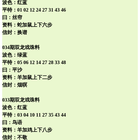
波色：红蓝
平特：01 02 12 24 27 31 43 46
曰：丝帘
资料：蛇加鼠上下六步
信封：换谱
034期双龙戏珠料
波色：绿蓝
平特：05 06 12 14 27 28 33 48
曰：平沙
资料：羊加鼠上下二步
信封：烟暝
033期双龙戏珠料
波色：红蓝
平特：03 04 10 11 27 35 43 44
曰：鸟语
资料：羊加鸡上下八步
信封：不敬