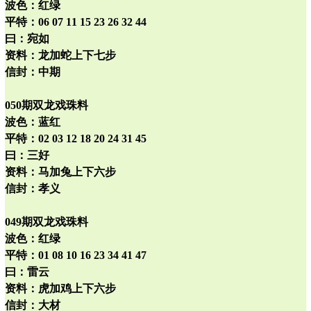
波色：红绿
平特：06 07 11 15 23 26 32 44
曰：宛如
资料：龙加蛇上下七步
信封：中期
050期双龙戏珠料
波色：蓝红
平特：02 03 12 18 20 24 31 45
曰：三好
资料：马加兔上下六步
信封：孝义
049期双龙戏珠料
波色：红绿
平特：01 08 10 16 23 34 41 47
曰：雷云
资料：虎加鸡上下六步
信封：大材