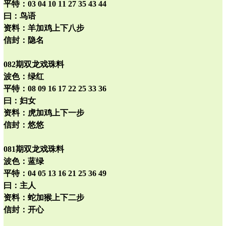
平特：03 04 10 11 27 35 43 44
曰：鸟语
资料：羊加鸡上下八步
信封：隐名
082期双龙戏珠料
波色：绿红
平特：08 09 16 17 22 25 33 36
曰：妇女
资料：虎加鸡上下一步
信封：悠悠
081期双龙戏珠料
波色：蓝绿
平特：04 05 13 16 21 25 36 49
曰：主人
资料：蛇加猴上下二步
信封：开心