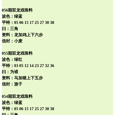
056期双龙戏珠料
波色：绿蓝
平特：05 06 15 17 25 27 30 38
曰：三角
资料：龙加鸡上下六步
信封：小麦
055期双龙戏珠料
波色：绿红
平特：03 05 12 14 23 27 32 36
曰：为谁
资料：马加猪上下五步
信封：游子
054期双龙戏珠料
波色：绿蓝
平特：05 06 15 17 25 27 30 38
曰：三角