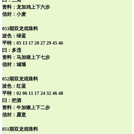
资料：龙加鸡上下六步
信封：小麦
053期双龙戏珠料
波色：绿蓝
平特：05 13 17 20 27 29 45 46
曰：多违
资料：马加猪上下七步
信封：城墙
052期双龙戏珠料
波色：红蓝
平特：02 06 11 17 24 32 46 48
曰：把酒
资料：牛加猴上下二步
信封：愿意
051期双龙戏珠料