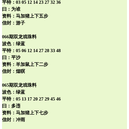
平特：03 05 12 14 23 27 32 36
曰：为谁
资料：马加猪上下五步
信封：游子
066期双龙戏珠料
波色：绿蓝
平特：05 06 12 14 27 28 33 48
曰：平沙
资料：羊加鼠上下二步
信封：烟暝
065期双龙戏珠料
波色：绿蓝
平特：05 13 17 20 27 29 45 46
曰：多违
资料：马加猪上下七步
信封：冲雨