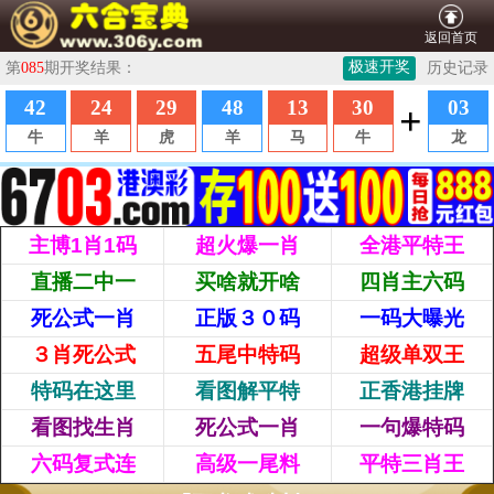
返回首页
主博1肖1码
超火爆一肖
全港平特王
直播二中一
买啥就开啥
四肖主六码
死公式一肖
正版３０码
一码大曝光
３肖死公式
五尾中特码
超级单双王
特码在这里
看图解平特
正香港挂牌
看图找生肖
死公式一肖
一句爆特码
六码复式连
高级一尾料
平特三肖王