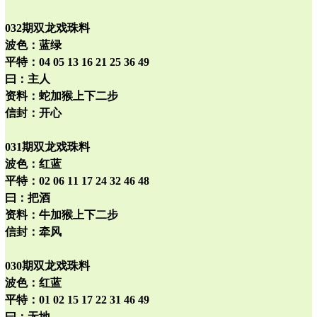
032期双龙戏珠料
波色：蓝绿
平特：04 05 13 16 21 25 36 49
曰：主人
资料：蛇加猴上下二步
信封：开心
031期双龙戏珠料
波色：红蓝
平特：02 06 11 17 24 32 46 48
曰：把酒
资料：牛加猴上下二步
信封：牵风
030期双龙戏珠料
波色：红蓝
平特：01 02 15 17 22 31 46 49
曰：无地