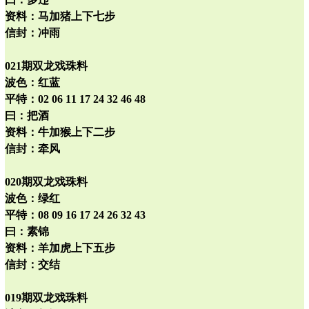
资料：马加猪上下七步
信封：冲雨
021期双龙戏珠料
波色：红蓝
平特：02 06 11 17 24 32 46 48
曰：把酒
资料：牛加猴上下二步
信封：牵风
020期双龙戏珠料
波色：绿红
平特：08 09 16 17 24 26 32 43
曰：素锦
资料：羊加虎上下五步
信封：交结
019期双龙戏珠料