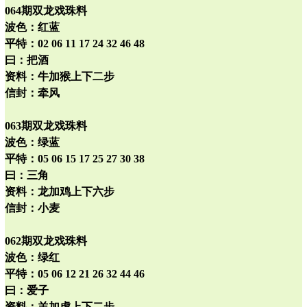
064期双龙戏珠料
波色：红蓝
平特：02 06 11 17 24 32 46 48
曰：把酒
资料：牛加猴上下二步
信封：牵风
063期双龙戏珠料
波色：绿蓝
平特：05 06 15 17 25 27 30 38
曰：三角
资料：龙加鸡上下六步
信封：小麦
062期双龙戏珠料
波色：绿红
平特：05 06 12 21 26 32 44 46
曰：爱子
资料：羊加虎上下二步