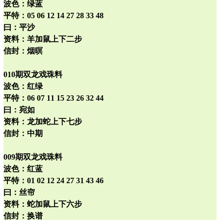
波色：绿蓝
平特：05 06 12 14 27 28 33 48
曰：平沙
资料：羊加鼠上下二步
信封：烟暝
010期双龙戏珠料
波色：红绿
平特：06 07 11 15 23 26 32 44
曰：宛如
资料：龙加蛇上下七步
信封：中期
009期双龙戏珠料
波色：红蓝
平特：01 02 12 24 27 31 43 46
曰：丝帘
资料：蛇加鼠上下六步
信封：换谱