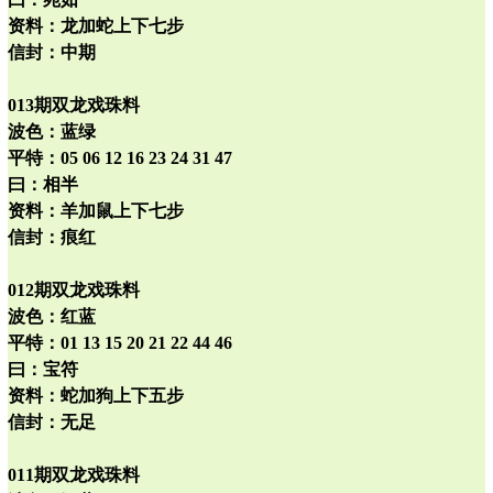
资料：龙加蛇上下七步
信封：中期
013期双龙戏珠料
波色：蓝绿
平特：05 06 12 16 23 24 31 47
曰：相半
资料：羊加鼠上下七步
信封：痕红
012期双龙戏珠料
波色：红蓝
平特：01 13 15 20 21 22 44 46
曰：宝符
资料：蛇加狗上下五步
信封：无足
011期双龙戏珠料