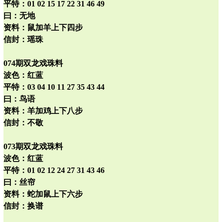
平特：01 02 15 17 22 31 46 49
曰：无地
资料：鼠加羊上下四步
信封：瑶珠
074期双龙戏珠料
波色：红蓝
平特：03 04 10 11 27 35 43 44
曰：鸟语
资料：羊加鸡上下八步
信封：不敬
073期双龙戏珠料
波色：红蓝
平特：01 02 12 24 27 31 43 46
曰：丝帘
资料：蛇加鼠上下六步
信封：换谱