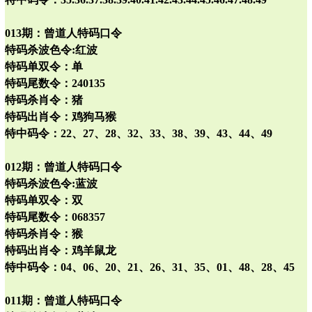
013期：曾道人特码口令
特码杀波色令:红波
特码单双令：单
特码尾数令：240135
特码杀肖令：猪
特码出肖令：鸡狗马猴
特中码令：22、27、28、32、33、38、39、43、44、49
012期：曾道人特码口令
特码杀波色令:蓝波
特码单双令：双
特码尾数令：068357
特码杀肖令：猴
特码出肖令：鸡羊鼠龙
特中码令：04、06、20、21、26、31、35、01、48、28、45
011期：曾道人特码口令