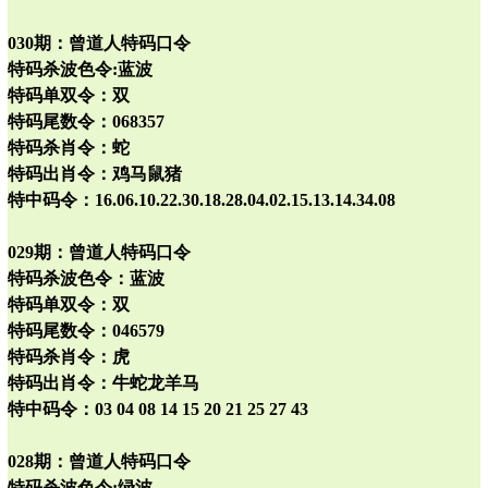
030期：曾道人特码口令
特码杀波色令:蓝波
特码单双令：双
特码尾数令：068357
特码杀肖令：蛇
特码出肖令：鸡马鼠猪
特中码令：16.06.10.22.30.18.28.04.02.15.13.14.34.08
029期：曾道人特码口令
特码杀波色令：蓝波
特码单双令：双
特码尾数令：046579
特码杀肖令：虎
特码出肖令：牛蛇龙羊马
特中码令：03 04 08 14 15 20 21 25 27 43
028期：曾道人特码口令
特码杀波色令:绿波