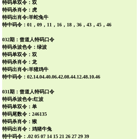
特码单双令：双
特码杀肖令：虎
特码出肖令:羊蛇兔牛
特中码令：01，09，11，16，18，36，43，45，46
032期：曾道人特码口令
特码杀波色令：绿波
特码单双令：双
特码杀肖令：龙
特码出肖令:羊猪鸡牛
特中码令：02.14.04.40.06.42.08.44.12.48.10.46
031期：曾道人特码口令
特码杀波色令:红波
特码单双令：单
特码尾数令：246135
特码杀肖令：猴
特码出肖令：鸡猪牛兔
特中码令：.02 05 07 14 15 21 26 27 29 39