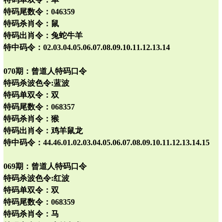
特码尾数令：046359
特码杀肖令：鼠
特码出肖令：兔蛇牛羊
特中码令：02.03.04.05.06.07.08.09.10.11.12.13.14
070期：曾道人特码口令
特码杀波色令:蓝波
特码单双令：双
特码尾数令：068357
特码杀肖令：猴
特码出肖令：鸡羊鼠龙
特中码令：44.46.01.02.03.04.05.06.07.08.09.10.11.12.13.14.15
069期：曾道人特码口令
特码杀波色令:红波
特码单双令：双
特码尾数令：068359
特码杀肖令：马