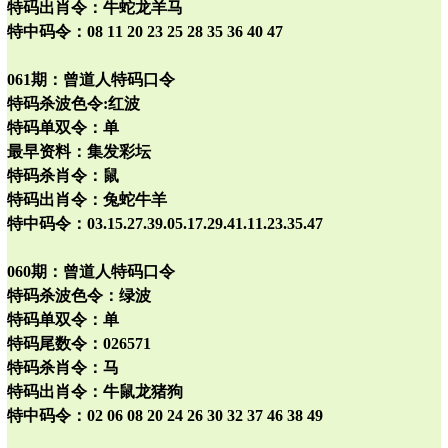
特码出肖令：牛蛇龙羊马
特中码令：08 11 20 23 25 28 35 36 40 47
061期：曾道人特码口令
特码杀波色令:红波
特码单双令：单
最早资料：集发彩坛
特码杀肖令：鼠
特码出肖令：兔蛇牛羊
特中码令：03.15.27.39.05.17.29.41.11.23.35.47
060期：曾道人特码口令
特码杀波色令：绿波
特码单双令：单
特码尾数令：026571
特码杀肖令：马
特码出肖令：牛鼠龙猪狗
特中码令：02 06 08 20 24 26 30 32 37 46 38 49