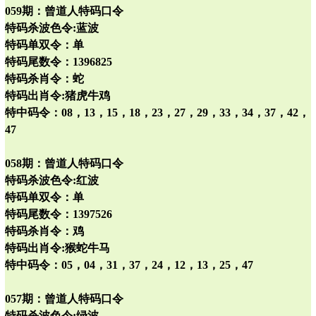
059期：曾道人特码口令
特码杀波色令:蓝波
特码单双令：单
特码尾数令：1396825
特码杀肖令：蛇
特码出肖令:猪虎牛鸡
特中码令：08，13，15，18，23，27，29，33，34，37，42，
47
058期：曾道人特码口令
特码杀波色令:红波
特码单双令：单
特码尾数令：1397526
特码杀肖令：鸡
特码出肖令:猴蛇牛马
特中码令：05，04，31，37，24，12，13，25，47
057期：曾道人特码口令
特码杀波色令:绿波