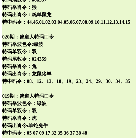
特码杀肖令：猴
特码出肖令：鸡羊鼠龙
特中码令：44.46.01.02.03.04.05.06.07.08.09.10.11.12.13.14.15
020期：曾道人特码口令
特码杀波色令:绿波
特码单双令：双
特码尾数令：024359
特码杀肖令：兔
特码出肖令：龙鼠猪羊
特中码令：08、12、13、18、19、23、24、29、30、34、35
019期：曾道人特码口令
特码杀波色令：绿波
特码单双令：双
特码杀肖令：虎
特码出肖令:羊蛇兔牛
特中码令：05 07 09 17 32 35 36 37 38 48