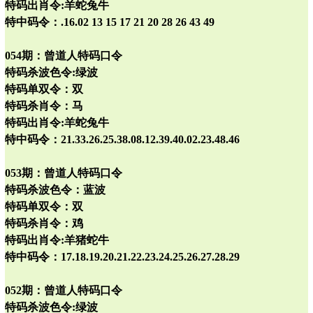
特码出肖令:羊蛇兔牛
特中码令：.16.02 13 15 17 21 20 28 26 43 49
054期：曾道人特码口令
特码杀波色令:绿波
特码单双令：双
特码杀肖令：马
特码出肖令:羊蛇兔牛
特中码令：21.33.26.25.38.08.12.39.40.02.23.48.46
053期：曾道人特码口令
特码杀波色令：蓝波
特码单双令：双
特码杀肖令：鸡
特码出肖令:羊猪蛇牛
特中码令：17.18.19.20.21.22.23.24.25.26.27.28.29
052期：曾道人特码口令
特码杀波色令:绿波