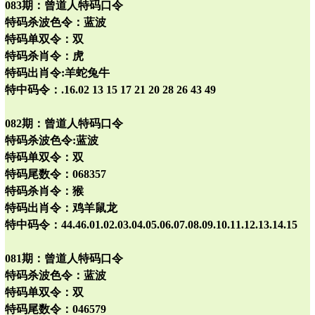
083期：曾道人特码口令
特码杀波色令：蓝波
特码单双令：双
特码杀肖令：虎
特码出肖令:羊蛇兔牛
特中码令：.16.02 13 15 17 21 20 28 26 43 49
082期：曾道人特码口令
特码杀波色令:蓝波
特码单双令：双
特码尾数令：068357
特码杀肖令：猴
特码出肖令：鸡羊鼠龙
特中码令：44.46.01.02.03.04.05.06.07.08.09.10.11.12.13.14.15
081期：曾道人特码口令
特码杀波色令：蓝波
特码单双令：双
特码尾数令：046579