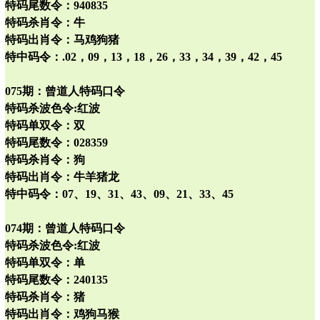
特码尾数令：940835
特码杀肖令：牛
特码出肖令：马鸡狗猪
特中码令：.02，09，13，18，26，33，34，39，42，45
075期：曾道人特码口令
特码杀波色令:红波
特码单双令：双
特码尾数令：028359
特码杀肖令：狗
特码出肖令：牛羊猪龙
特中码令：07、19、31、43、09、21、33、45
074期：曾道人特码口令
特码杀波色令:红波
特码单双令：单
特码尾数令：240135
特码杀肖令：猪
特码出肖令：鸡狗马猴