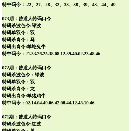
特中码令：.22、27、28、32、33、38、39、43、44、49
073期：曾道人特码口令
特码杀波色令:绿波
特码单双令：双
特码杀肖令：马
特码出肖令:羊蛇兔牛
特中码令：21.33.26.25.38.08.12.39.40.02.23.48.46
072期：曾道人特码口令
特码杀波色令：绿波
特码单双令：双
特码杀肖令：龙
特码出肖令:羊猪鸡牛
特中码令：02.14.04.40.06.42.08.44.12.48.10.46
071期：曾道人特码口令
特码杀波色令:红波
特码单双令：单