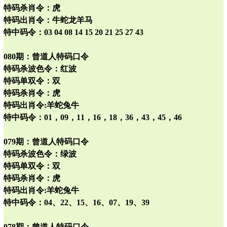
特码杀肖令：虎
特码出肖令：牛蛇龙羊马
特中码令：03 04 08 14 15 20 21 25 27 43
080期：曾道人特码口令
特码杀波色令：红波
特码单双令：双
特码杀肖令：虎
特码出肖令:羊蛇兔牛
特中码令：01，09，11，16，18，36，43，45，46
079期：曾道人特码口令
特码杀波色令：绿波
特码单双令：双
特码杀肖令：虎
特码出肖令:羊蛇兔牛
特中码令：04、22、15、16、07、19、39
078期：曾道人特码口令