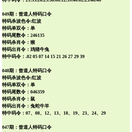
049期：曾道人特码口令
特码杀波色令:红波
特码单双令：单
特码尾数令：246135
特码杀肖令：猴
特码出肖令：鸡猪牛兔
特中码令：.02 05 07 14 15 21 26 27 29 39
048期：曾道人特码口令
特码杀波色令:红波
特码单双令：单
特码尾数令：046359
特码杀肖令：鼠
特码出肖令：兔蛇牛羊
特中码令：07、08、12、13、18、19、23、24、29
047期：曾道人特码口令