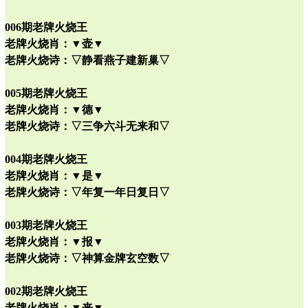
006期老牌火烧王
老牌火烧肖：▼壶▼
老牌火烧诗：▽静看燕子建新巢▽
005期老牌火烧王
老牌火烧肖：▼德▼
老牌火烧诗：▽三争六斗无来和▽
004期老牌火烧王
老牌火烧肖：▼是▼
老牌火烧诗：▽年复一年日复日▽
003期老牌火烧王
老牌火烧肖：▼报▼
老牌火烧诗：▽神算金牌玄空数▽
002期老牌火烧王
老牌火烧肖：▼来▼