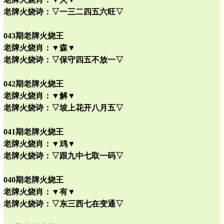
老牌火烧诗：▽一三二四五六旺▽
043期老牌火烧王
老牌火烧肖：▼森▼
老牌火烧诗：▽保守四五不放一▽
042期老牌火烧王
老牌火烧肖：▼解▼
老牌火烧诗：▽坡上花开八月五▽
041期老牌火烧王
老牌火烧肖：▼鸡▼
老牌火烧诗：▽跟九中七取一码▽
040期老牌火烧王
老牌火烧肖：▼有▼
老牌火烧诗：▽东三西七在变通▽