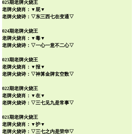
025期老牌火烧王
老牌火烧肖：▼屁▼
老牌火烧诗：▽东三西七在变通▽
024期老牌火烧王
老牌火烧肖：▼毒▼
老牌火烧诗：▽一心一意不二心▽
023期老牌火烧王
老牌火烧肖：▼报▼
老牌火烧诗：▽神算金牌玄空数▽
022期老牌火烧王
老牌火烧肖：▼在▼
老牌火烧诗：▽三七见九是常事▽
021期老牌火烧王
老牌火烧肖：▼护▼
老牌火烧诗：▽三七之内是荣华▽