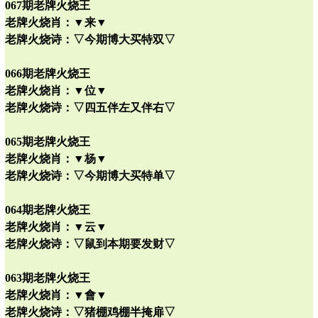
067期老牌火烧王
老牌火烧肖：▼来▼
老牌火烧诗：▽今期博大买特双▽
066期老牌火烧王
老牌火烧肖：▼位▼
老牌火烧诗：▽四五伴左又伴右▽
065期老牌火烧王
老牌火烧肖：▼杨▼
老牌火烧诗：▽今期博大买特单▽
064期老牌火烧王
老牌火烧肖：▼云▼
老牌火烧诗：▽鼠到本期要发财▽
063期老牌火烧王
老牌火烧肖：▼會▼
老牌火烧诗：▽猪棚鸡棚半掩扉▽