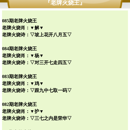
『老牌火烧王』
085期老牌火烧王
老牌火烧肖：▼解▼
老牌火烧诗：▽坡上花开八月五▽
084期老牌火烧王
老牌火烧肖：▼杨▼
老牌火烧诗：▽对三开七走四五▽
083期老牌火烧王
老牌火烧肖：▼鸡▼
老牌火烧诗：▽跟九中七取一码▽
082期老牌火烧王
老牌火烧肖：▼护▼
老牌火烧诗：▽三七之内是荣华▽