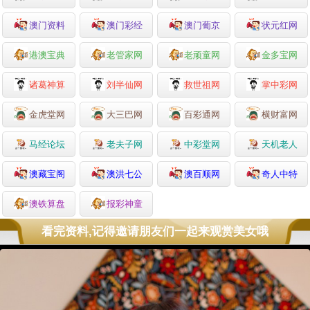
澳门资料
澳门彩经
澳门葡京
状元红网
港澳宝典
老管家网
老顽童网
金多宝网
诸葛神算
刘半仙网
救世祖网
掌中彩网
金虎堂网
大三巴网
百彩通网
横财富网
马经论坛
老夫子网
中彩堂网
天机老人
澳藏宝阁
澳洪七公
澳百顺网
奇人中特
澳铁算盘
报彩神童
看完资料,记得邀请朋友们一起来观赏美女哦