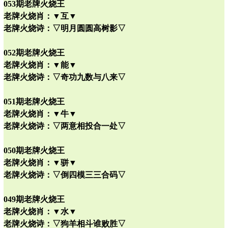
053期老牌火烧王
老牌火烧肖：▼互▼
老牌火烧诗：▽明月圆圆高树影▽
052期老牌火烧王
老牌火烧肖：▼能▼
老牌火烧诗：▽奇功九数与八来▽
051期老牌火烧王
老牌火烧肖：▼牛▼
老牌火烧诗：▽两意相投合一处▽
050期老牌火烧王
老牌火烧肖：▼骈▼
老牌火烧诗：▽倒四模三三合码▽
049期老牌火烧王
老牌火烧肖：▼水▼
老牌火烧诗：▽狗羊相斗谁败胜▽