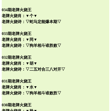
034期老牌火烧王
老牌火烧肖：▼个▼
老牌火烧诗：▽蛇马定能爆本期▽
033期老牌火烧王
老牌火烧肖：▼同▼
老牌火烧诗：▽狗羊相斗谁胜败▽
032期老牌火烧王
老牌火烧肖：▼胡▼
老牌火烧诗：▽二五对合三八对开▽
031期老牌火烧王
老牌火烧肖：▼水▼
老牌火烧诗：▽狗羊相斗谁败胜▽
030期老牌火烧王
老牌火烧肖：▼杨▼