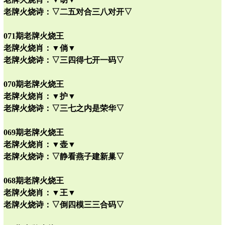
老牌火烧诗：▽二五对合三八对开▽
071期老牌火烧王
老牌火烧肖：▼倘▼
老牌火烧诗：▽三四得七开一码▽
070期老牌火烧王
老牌火烧肖：▼护▼
老牌火烧诗：▽三七之内是荣华▽
069期老牌火烧王
老牌火烧肖：▼壶▼
老牌火烧诗：▽静看燕子建新巢▽
068期老牌火烧王
老牌火烧肖：▼王▼
老牌火烧诗：▽倒四模三三合码▽