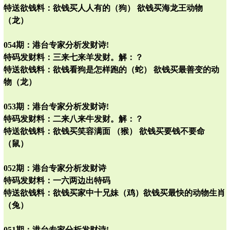
特送欲钱料：欲钱买人人有的（狗） 欲钱买海龙王动物
（龙）
054期：港台专家分析发财诗!
特码发财料：三来七来羊发财。解：？
特送欲钱料：欲钱看狗是怎样跑的（蛇） 欲钱买最善变的动
物（龙）
053期：港台专家分析发财诗!
特码发财料：二来八来牛发财。解：？
特送欲钱料：欲钱买笑容满面 （猴） 欲钱买要钱不要命
（鼠）
052期：港台专家分析发财诗
特码发财料：一六两边出特码
特送欲钱料：欲钱买家中十兄妹（鸡）欲钱买最快的动物生肖
（兔）
051期：港台专家分析发财诗!