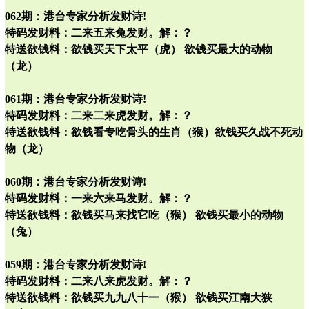
062期：港台专家分析发财诗!
特码发财料：二来五来兔发财。解：？
特送欲钱料：欲钱买天下太平（虎） 欲钱买最大的动物
（龙）
061期：港台专家分析发财诗!
特码发财料：二来二来虎发财。解：？
特送欲钱料：欲钱看专吃骨头的生肖（猴）欲钱买久战不死动
物（龙）
060期：港台专家分析发财诗!
特码发财料：一来六来马发财。解：？
特送欲钱料：欲钱买马来找它吃（猴） 欲钱买最小的动物
（兔）
059期：港台专家分析发财诗!
特码发财料：二来八来虎发财。解：？
特送欲钱料：欲钱买九九八十一（猴） 欲钱买江南大狭