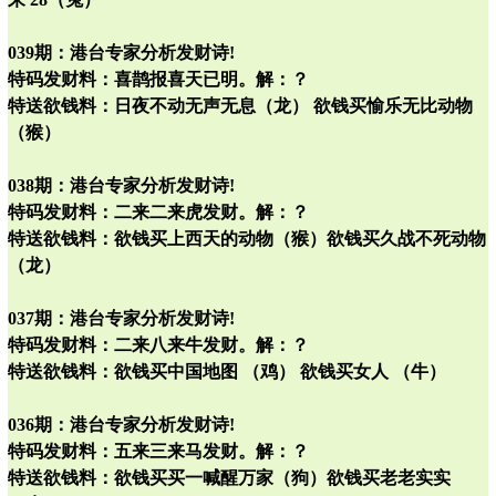
039期：港台专家分析发财诗!
特码发财料：喜鹊报喜天已明。解：？
特送欲钱料：日夜不动无声无息（龙） 欲钱买愉乐无比动物
（猴）
038期：港台专家分析发财诗!
特码发财料：二来二来虎发财。解：？
特送欲钱料：欲钱买上西天的动物（猴）欲钱买久战不死动物
（龙）
037期：港台专家分析发财诗!
特码发财料：二来八来牛发财。解：？
特送欲钱料：欲钱买中国地图 （鸡） 欲钱买女人 （牛）
036期：港台专家分析发财诗!
特码发财料：五来三来马发财。解：？
特送欲钱料：欲钱买买一喊醒万家（狗）欲钱买老老实实