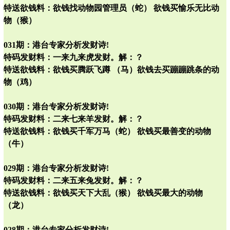
特送欲钱料：欲钱找动物园管理员（蛇） 欲钱买愉乐无比动
物（猴）
031期：港台专家分析发财诗!
特码发财料：一来九来虎发财。解：？
特送欲钱料：欲钱买腾跃飞蹲 （马）欲钱去买蹦蹦跳条的动
物（鸡）
030期：港台专家分析发财诗!
特码发财料：二来七来羊发财。解：？
特送欲钱料：欲钱买千军万马（蛇） 欲钱买最善变的动物
（牛）
029期：港台专家分析发财诗!
特码发财料：二来五来兔发财。解：？
特送欲钱料：欲钱买天下大乱（猴） 欲钱买最大的动物
（龙）
028期：港台专家分析发财诗!