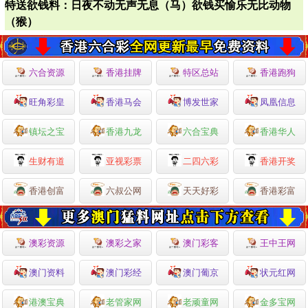
特送欲钱料：日夜不动无声无息（马）欲钱买愉乐无比动物
（猴）
六合资源
香港挂牌
特区总站
香港跑狗
旺角彩皇
香港马会
博发世家
凤凰信息
镇坛之宝
香港九龙
六合宝典
香港华人
生财有道
亚视彩票
二四六彩
香港开奖
香港创富
六叔公网
天天好彩
香港彩富
澳彩资源
澳彩之家
澳门彩客
王中王网
澳门资料
澳门彩经
澳门葡京
状元红网
港澳宝典
老管家网
老顽童网
金多宝网