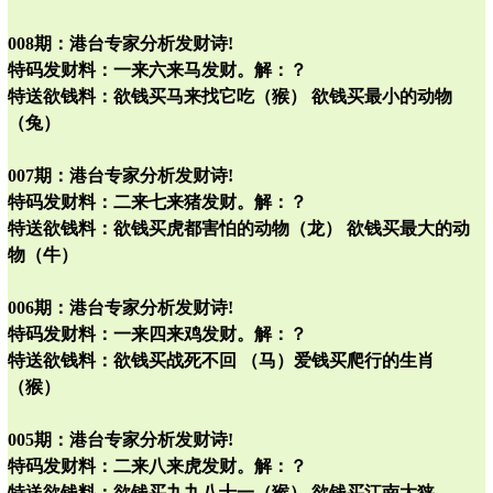
008期：港台专家分析发财诗!
特码发财料：一来六来马发财。解：？
特送欲钱料：欲钱买马来找它吃（猴） 欲钱买最小的动物
（兔）
007期：港台专家分析发财诗!
特码发财料：二来七来猪发财。解：？
特送欲钱料：欲钱买虎都害怕的动物（龙） 欲钱买最大的动
物（牛）
006期：港台专家分析发财诗!
特码发财料：一来四来鸡发财。解：？
特送欲钱料：欲钱买战死不回 （马）爱钱买爬行的生肖
（猴）
005期：港台专家分析发财诗!
特码发财料：二来八来虎发财。解：？
特送欲钱料：欲钱买九九八十一（猴） 欲钱买江南大狭