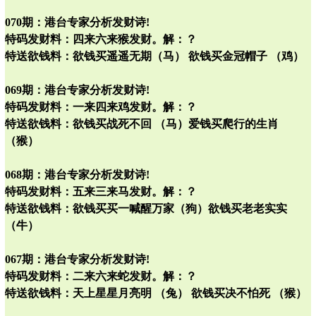
070期：港台专家分析发财诗!
特码发财料：四来六来猴发财。解：？
特送欲钱料：欲钱买遥遥无期（马） 欲钱买金冠帽子 （鸡）
069期：港台专家分析发财诗!
特码发财料：一来四来鸡发财。解：？
特送欲钱料：欲钱买战死不回 （马）爱钱买爬行的生肖
（猴）
068期：港台专家分析发财诗!
特码发财料：五来三来马发财。解：？
特送欲钱料：欲钱买买一喊醒万家（狗）欲钱买老老实实
（牛）
067期：港台专家分析发财诗!
特码发财料：二来六来蛇发财。解：？
特送欲钱料：天上星星月亮明 （兔） 欲钱买决不怕死 （猴）