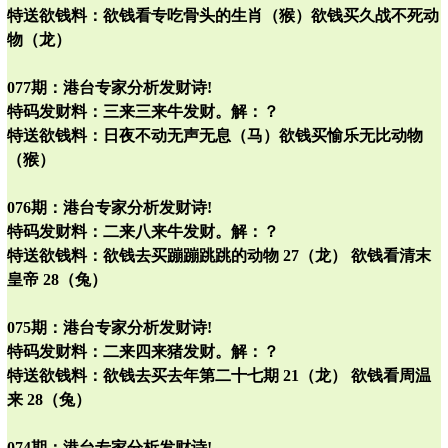
特送欲钱料：欲钱看专吃骨头的生肖（猴）欲钱买久战不死动
物（龙）
077期：港台专家分析发财诗!
特码发财料：三来三来牛发财。解：？
特送欲钱料：日夜不动无声无息（马）欲钱买愉乐无比动物
（猴）
076期：港台专家分析发财诗!
特码发财料：二来八来牛发财。解：？
特送欲钱料：欲钱去买蹦蹦跳跳的动物 27（龙） 欲钱看清末
皇帝 28（兔）
075期：港台专家分析发财诗!
特码发财料：二来四来猪发财。解：？
特送欲钱料：欲钱去买去年第二十七期 21（龙） 欲钱看周温
来 28（兔）
074期：港台专家分析发财诗!