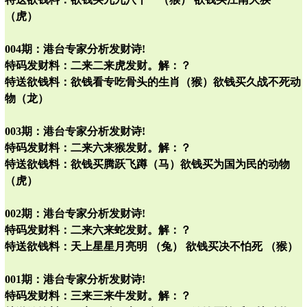
（虎）
004期：港台专家分析发财诗!
特码发财料：二来二来虎发财。解：？
特送欲钱料：欲钱看专吃骨头的生肖（猴）欲钱买久战不死动
物（龙）
003期：港台专家分析发财诗!
特码发财料：二来六来猴发财。解：？
特送欲钱料：欲钱买腾跃飞蹲（马）欲钱买为国为民的动物
（虎）
002期：港台专家分析发财诗!
特码发财料：二来六来蛇发财。解：？
特送欲钱料：天上星星月亮明 （兔） 欲钱买决不怕死 （猴）
001期：港台专家分析发财诗!
特码发财料：三来三来牛发财。解：？