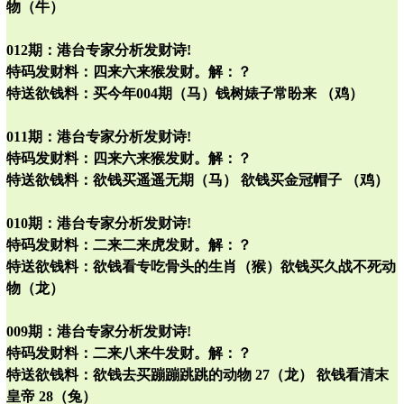
物（牛）
012期：港台专家分析发财诗!
特码发财料：四来六来猴发财。解：？
特送欲钱料：买今年004期（马）钱树婊子常盼来 （鸡）
011期：港台专家分析发财诗!
特码发财料：四来六来猴发财。解：？
特送欲钱料：欲钱买遥遥无期（马） 欲钱买金冠帽子 （鸡）
010期：港台专家分析发财诗!
特码发财料：二来二来虎发财。解：？
特送欲钱料：欲钱看专吃骨头的生肖（猴）欲钱买久战不死动
物（龙）
009期：港台专家分析发财诗!
特码发财料：二来八来牛发财。解：？
特送欲钱料：欲钱去买蹦蹦跳跳的动物 27（龙） 欲钱看清末
皇帝 28（兔）