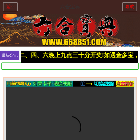
六合宝典
返回
导航
播,每周二、四、六晚上九点三十分开奖!如遇金多宝，则
最新公告: