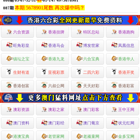
086期 03-07-32-31-
49
-01-T47 49=5678901
本期 5678901尾数 再次爆中吗？
087期
六合资源
香港挂牌
特区总站
香港跑狗
旺角彩皇
香港马会
博发世家
凤凰信息
镇坛之宝
香港九龙
六合宝典
香港华人
生财有道
亚视彩票
二四六彩
香港开奖
香港创富
六叔公网
天天好彩
香港彩富
澳彩资源
澳彩之家
澳门彩客
王中王网
澳门资料
澳门彩经
澳门葡京
状元红网
港澳宝典
老管家网
老顽童网
金多宝网