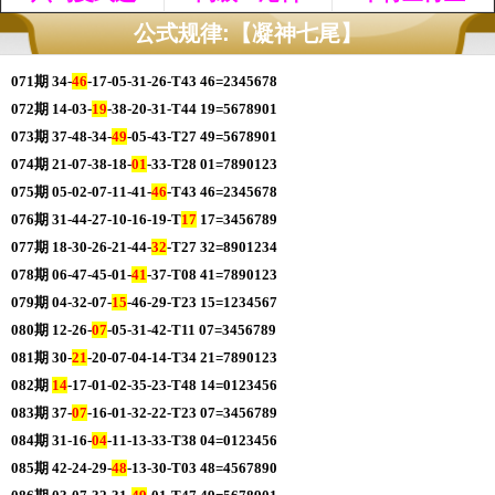
公式规律:【凝神七尾】
071期 34-
46
-17-05-31-26-T43 46=2345678
072期 14-03-
19
-38-20-31-T44 19=5678901
073期 37-48-34-
49
-05-43-T27 49=5678901
074期 21-07-38-18-
01
-33-T28 01=7890123
075期 05-02-07-11-41-
46
-T43 46=2345678
076期 31-44-27-10-16-19-T
17
17=3456789
077期 18-30-26-21-44-
32
-T27 32=8901234
078期 06-47-45-01-
41
-37-T08 41=7890123
079期 04-32-07-
15
-46-29-T23 15=1234567
080期 12-26-
07
-05-31-42-T11 07=3456789
081期 30-
21
-20-07-04-14-T34 21=7890123
082期
14
-17-01-02-35-23-T48 14=0123456
083期 37-
07
-16-01-32-22-T23 07=3456789
084期 31-16-
04
-11-13-33-T38 04=0123456
085期 42-24-29-
48
-13-30-T03 48=4567890