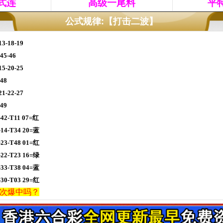
式连
高级一尾料
平
公式规律:【打击二波】
13-18-19
-45-46
15-20-25
-48
21-22-27
-49
-42-T11 07=红
4-14-T34 20=蓝
5-23-T48 01=红
2-22-T23 16=绿
3-33-T38 04=蓝
3-30-T03 29=红
再次爆中吗？