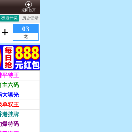
返回首页
港平特王
肖主六码
码大曝光
级单双王
香港挂牌
句爆特码