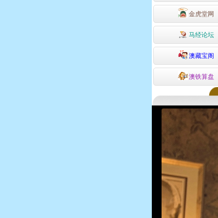
金虎堂网
马经论坛
澳藏宝阁
澳铁算盘