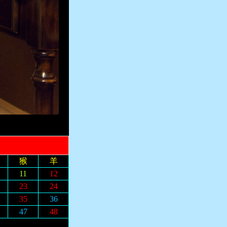
猴
羊
11
12
23
24
35
36
47
48