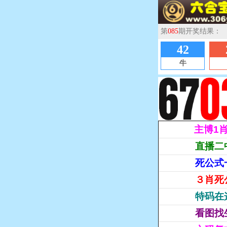
主博1
直播二
死公式
３肖死
特码在
看图找