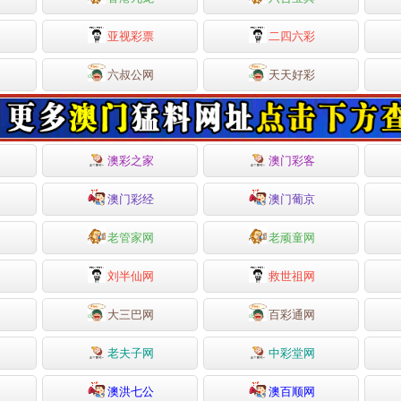
亚视彩票
二四六彩
六叔公网
天天好彩
澳彩之家
澳门彩客
澳门彩经
澳门葡京
老管家网
老顽童网
刘半仙网
救世祖网
大三巴网
百彩通网
老夫子网
中彩堂网
澳洪七公
澳百顺网