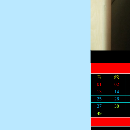
马
蛇
01
02
13
14
25
26
37
38
49