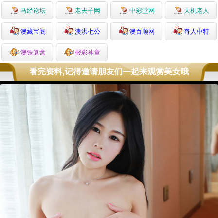
马经论坛
老夫子网
中彩堂网
天机老人
澳藏宝阁
澳洪七公
澳百顺网
奇人中特
澳铁算盘
报彩神童
看完资料,记得邀请朋友们一起来观赏美女哦