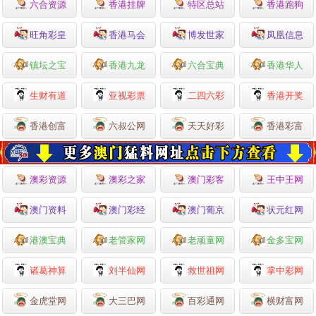
六合资源
香港挂牌
特区总站
香港跑狗
旺角彩皇
香港马会
博发世家
凤凰信息
镇坛之宝
香港九龙
六合宝典
香港华人
生财有道
亚视彩票
二四六彩
香港开奖
香港创富
六叔公网
天天好彩
香港彩富
澳彩资源
澳彩之家
澳门彩客
王中王网
澳门资料
澳门彩经
澳门葡京
状元红网
港澳宝典
老管家网
老顽童网
金多宝网
诸葛神算
刘半仙网
救世祖网
掌中彩网
金虎堂网
大三巴网
百彩通网
横财富网