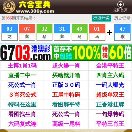
返回首页
主博1肖1码
超火爆一肖
全港平特王
直播二中一
买啥就开啥
四肖主六码
死公式一肖
正版３０码
一码大曝光
３肖死公式
五尾中特码
超级单双王
特码在这里
看图解平特
正香港挂牌
看图找生肖
死公式一肖
一句爆特码
六码复式连
高级一尾料
平特三肖王