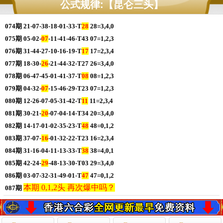
公式规律:【昆仑三头】
074期 21-07-38-18-01-33-T
28
28=3,4,0
075期 05-02-
07
-11-41-46-T43 07=1,2,3
076期 31-44-27-10-16-19-T
17
17=2,3,4
077期 18-30-
26
-21-44-32-T27 26=3,4,0
078期 06-47-45-01-41-37-T
08
08=1,2,3
079期 04-32-
07
-15-46-29-T23 07=1,2,3
080期 12-26-07-05-31-42-T
11
11=2,3,4
081期 30-21-
20
-07-04-14-T34 20=3,4,0
082期 14-17-01-02-35-23-T
48
48=0,1,2
083期 37-07-
16
-01-32-22-T23 16=2,3,4
084期 31-16-04-11-13-33-T
38
38=4,0,1
085期 42-24-
29
-48-13-30-T03 29=3,4,0
086期 03-07-32-31-49-01-T
47
47=0,1,2
本期 0,1,2头 再次爆中吗？
087期