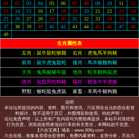
01
02
03
04
05
06
07
08
09
10
11
12
13
14
15
16
17
18
19
20
21
22
23
24
25
26
27
28
29
30
31
32
33
34
35
36
37
38
39
40
41
42
43
44
45
46
47
48
49
生肖屬性表
左肖：鼠牛龍蛇猴雞 右肖：虎兔馬羊狗豬
前肖：鼠牛虎兔龍蛇 後肖：馬羊猴雞狗豬
天肖：兔馬猴豬牛龍 地肖：蛇羊雞狗鼠虎
陰肖：鼠龍馬蛇狗豬 陽肖：雞兔牛羊虎猴
野獸：猴蛇龍兔虎鼠 家畜：羊馬牛豬狗雞
说明
本论坛所提供的内容、资料、图片和资讯，只应用在合法的⑥合彩资
料探讨，暂不适用于其它，外围博彩和使用。特此声明！
论坛免责声明：以上所有广告内容均为赞助商提供，本站不对其经营
行为负责。浏览或使用者须自行承担有关责任，本网站恕不负责。
【六合宝典】域名：www.306y.com
六合在线，收集各类⑥合彩资料，免费内幕资料，走势分析，尽在六