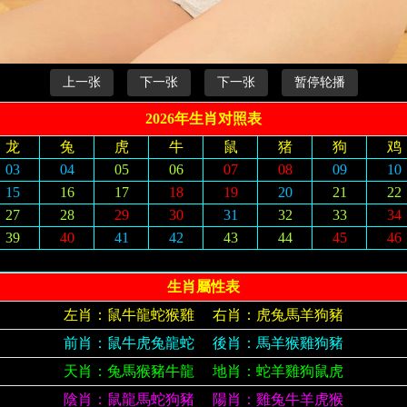
上一张
下一张
下一张
暂停轮播
2026年生肖对照表
龙
兔
虎
牛
鼠
猪
狗
鸡
03
04
05
06
07
08
09
10
15
16
17
18
19
20
21
22
27
28
29
30
31
32
33
34
39
40
41
42
43
44
45
46
生肖屬性表
左肖：鼠牛龍蛇猴雞 右肖：虎兔馬羊狗豬
前肖：鼠牛虎兔龍蛇 後肖：馬羊猴雞狗豬
天肖：兔馬猴豬牛龍 地肖：蛇羊雞狗鼠虎
陰肖：鼠龍馬蛇狗豬 陽肖：雞兔牛羊虎猴