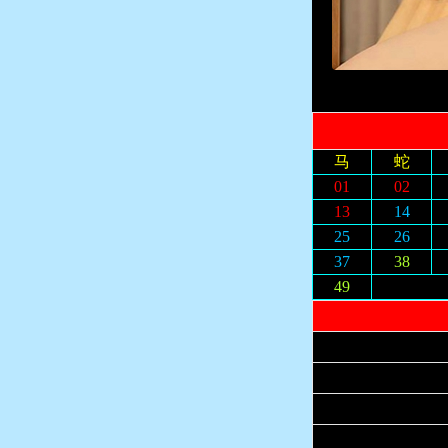
马
蛇
01
02
13
14
25
26
37
38
49