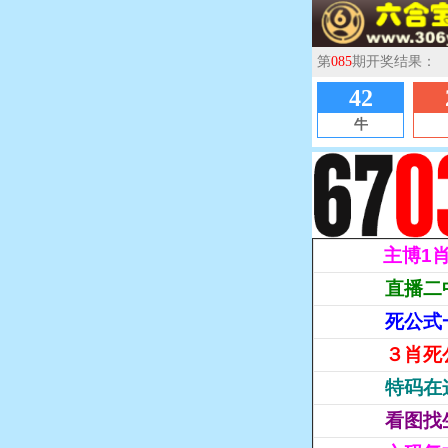
主博1
直播二
死公式
３肖死
特码在
看图找