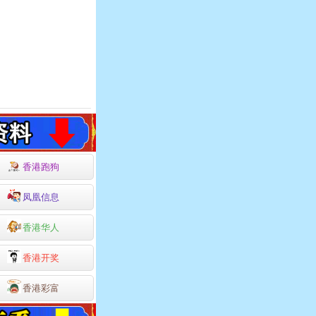
香港跑狗
凤凰信息
香港华人
香港开奖
香港彩富