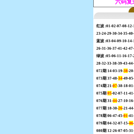
六码复
红波 :01-02-07-08-12-
23-24-29-30-34-35-40
蓝波 :03-04-09-10-14-
26-31-36-37-41-42-47
绿波 :05-06-11-16-17-
28-32-33-38-39-43-44
072期 14-03-19-
38
-2
073期 37-48-
34
-49-0
074期 21-
07
-38-18-0
075期
05
-02-07-11-4
076期 31-
44
-27-10-1
077期 18-30-
26
-21-4
078期 06-47-45-
01
-4
079期 04-32-07-15-
46
080期 12-26-07-05-31