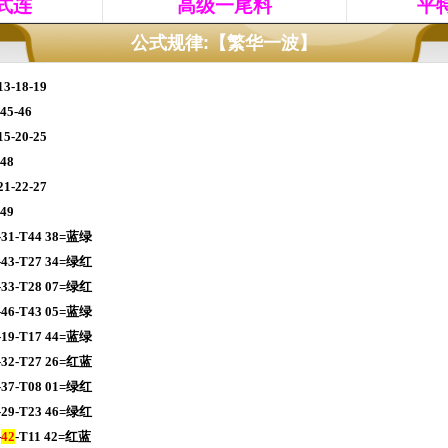
式连
高级一尾料
平
公式规律:【繁华一波】
13-18-19
-45-46
15-20-25
-48
21-22-27
-49
0-31-T44 38=蓝绿
5-43-T27 34=绿红
1-33-T28 07=绿红
1-46-T43 05=蓝绿
6-19-T17 44=蓝绿
4-32-T27 26=红蓝
1-37-T08 01=绿红
-29-T23 46=绿红
-
42
-T11 42=红蓝