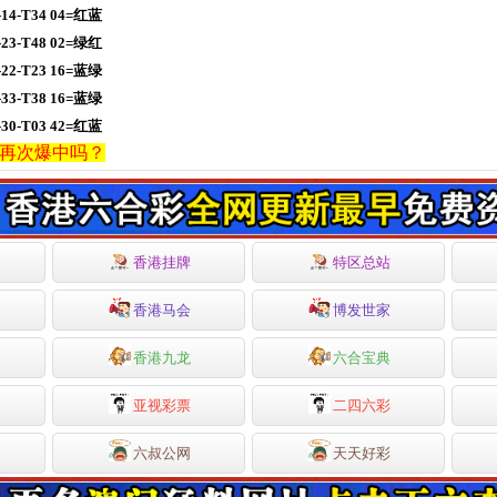
-14-T34 04=红蓝
5-23-T48 02=绿红
2-22-T23 16=蓝绿
3-33-T38 16=蓝绿
3-30-T03 42=红蓝
 再次爆中吗？
香港挂牌
特区总站
香港马会
博发世家
香港九龙
六合宝典
亚视彩票
二四六彩
六叔公网
天天好彩