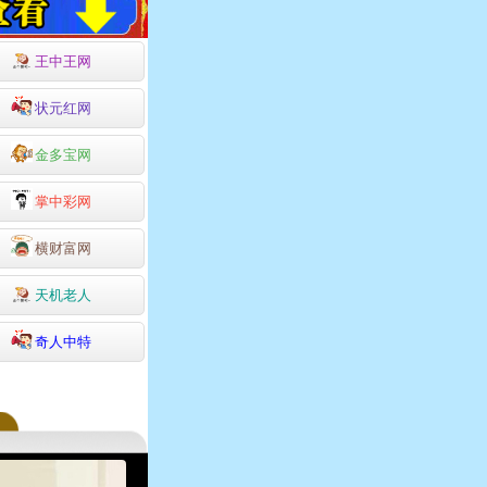
王中王网
状元红网
金多宝网
掌中彩网
横财富网
天机老人
奇人中特