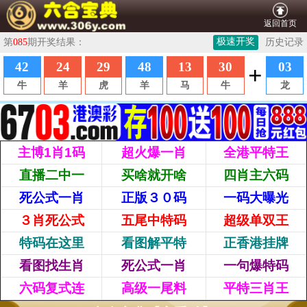
返回首页
主博1肖1码
超火爆一肖
全港平特王
直播二中一
买啥就开啥
四肖主六码
死公式一肖
正版３０码
一码大曝光
３肖死公式
五尾中特码
超级单双王
特码在这里
看图解平特
正香港挂牌
看图找生肖
死公式一肖
一句爆特码
六码复式连
高级一尾料
平特三肖王