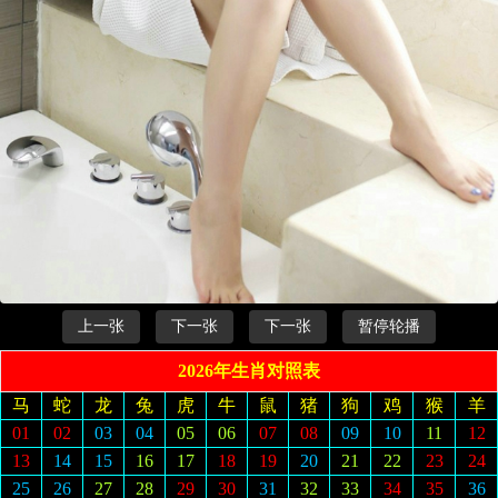
上一张
下一张
下一张
暂停轮播
2026年生肖对照表
马
蛇
龙
兔
虎
牛
鼠
猪
狗
鸡
猴
羊
01
02
03
04
05
06
07
08
09
10
11
12
13
14
15
16
17
18
19
20
21
22
23
24
25
26
27
28
29
30
31
32
33
34
35
36