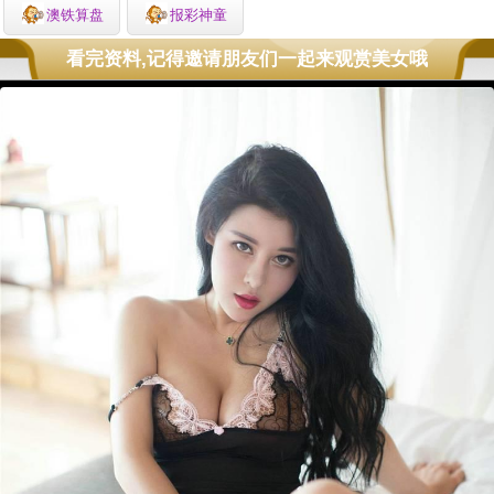
澳铁算盘
报彩神童
看完资料,记得邀请朋友们一起来观赏美女哦