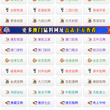
生财有道
亚视彩票
二四六彩
香港开奖
香港创富
六叔公网
天天好彩
香港彩富
澳彩资源
澳彩之家
澳门彩客
王中王网
澳门资料
澳门彩经
澳门葡京
状元红网
港澳宝典
老管家网
老顽童网
金多宝网
诸葛神算
刘半仙网
救世祖网
掌中彩网
金虎堂网
大三巴网
百彩通网
横财富网
马经论坛
老夫子网
中彩堂网
天机老人
澳藏宝阁
澳洪七公
澳百顺网
奇人中特