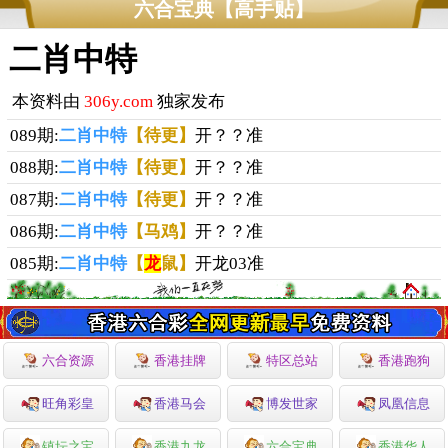
六合宝典【高手贴】
二肖中特
本资料由
306y.com
独家发布
089期:
二肖中特
【待更】
开？？准
088期:
二肖中特
【待更】
开？？准
087期:
二肖中特
【待更】
开？？准
086期:
二肖中特
【马鸡】
开？？准
085期:
二肖中特
【
龙
鼠】
开龙03准
六合资源
香港挂牌
特区总站
香港跑狗
旺角彩皇
香港马会
博发世家
凤凰信息
镇坛之宝
香港九龙
六合宝典
香港华人