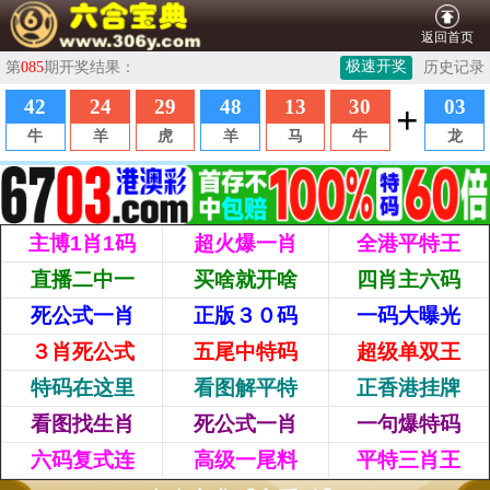
返回首页
主博1肖1码
超火爆一肖
全港平特王
直播二中一
买啥就开啥
四肖主六码
死公式一肖
正版３０码
一码大曝光
３肖死公式
五尾中特码
超级单双王
特码在这里
看图解平特
正香港挂牌
看图找生肖
死公式一肖
一句爆特码
六码复式连
高级一尾料
平特三肖王