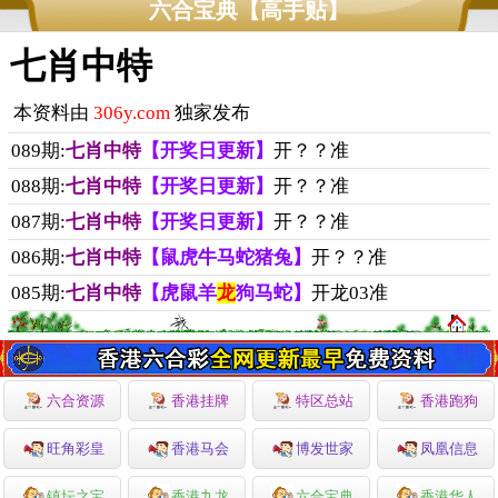
六合宝典【高手贴】
七肖中特
本资料由
306y.com
独家发布
089期:
七肖中特
【开奖日更新】
开？？准
088期:
七肖中特
【开奖日更新】
开？？准
087期:
七肖中特
【开奖日更新】
开？？准
086期:
七肖中特
【鼠虎牛马蛇猪兔】
开？？准
085期:
七肖中特
【虎鼠羊
龙
狗马蛇】
开龙03准
六合资源
香港挂牌
特区总站
香港跑狗
旺角彩皇
香港马会
博发世家
凤凰信息
镇坛之宝
香港九龙
六合宝典
香港华人