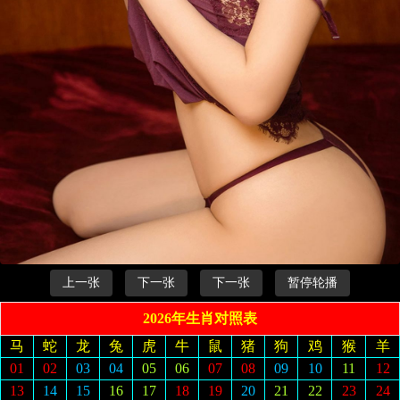
上一张
下一张
下一张
暂停轮播
2026年生肖对照表
马
蛇
龙
兔
虎
牛
鼠
猪
狗
鸡
猴
羊
01
02
03
04
05
06
07
08
09
10
11
12
13
14
15
16
17
18
19
20
21
22
23
24