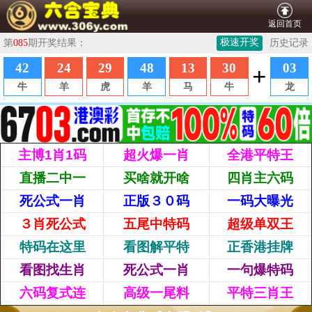
返回首页
主博1肖1码
超火爆一肖
全港平特王
直播二中一
买啥就开啥
四肖主六码
死公式一肖
正版３０码
一码大曝光
３肖死公式
五尾中特码
超级单双王
特码在这里
看图解平特
正香港挂牌
看图找生肖
死公式一肖
一句爆特码
六码复式连
高级一尾料
平特三肖王