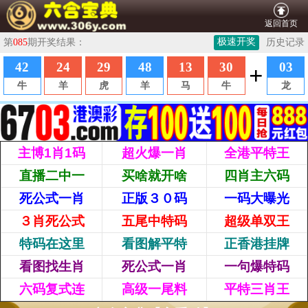
返回首页
主博1肖1码
超火爆一肖
全港平特王
直播二中一
买啥就开啥
四肖主六码
死公式一肖
正版３０码
一码大曝光
３肖死公式
五尾中特码
超级单双王
特码在这里
看图解平特
正香港挂牌
看图找生肖
死公式一肖
一句爆特码
六码复式连
高级一尾料
平特三肖王