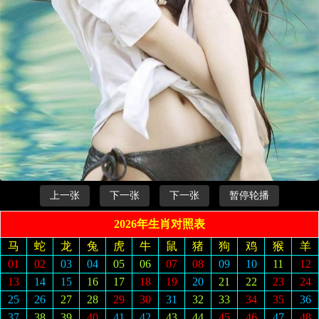
上一张
下一张
下一张
暂停轮播
2026年生肖对照表
马
蛇
龙
兔
虎
牛
鼠
猪
狗
鸡
猴
羊
01
02
03
04
05
06
07
08
09
10
11
12
13
14
15
16
17
18
19
20
21
22
23
24
25
26
27
28
29
30
31
32
33
34
35
36
37
38
39
40
41
42
43
44
45
46
47
48