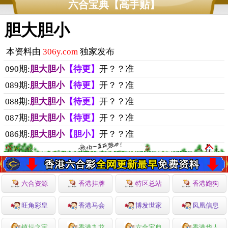
六合宝典【高手贴】
胆大胆小
本资料由
306y.com
独家发布
090期:
胆大胆小
【待更】
开？？准
089期:
胆大胆小
【待更】
开？？准
088期:
胆大胆小
【待更】
开？？准
087期:
胆大胆小
【待更】
开？？准
086期:
胆大胆小
【胆小】
开？？准
六合资源
香港挂牌
特区总站
香港跑狗
旺角彩皇
香港马会
博发世家
凤凰信息
镇坛之宝
香港九龙
六合宝典
香港华人