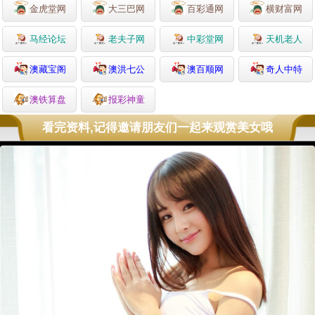
金虎堂网
大三巴网
百彩通网
横财富网
马经论坛
老夫子网
中彩堂网
天机老人
澳藏宝阁
澳洪七公
澳百顺网
奇人中特
澳铁算盘
报彩神童
看完资料,记得邀请朋友们一起来观赏美女哦