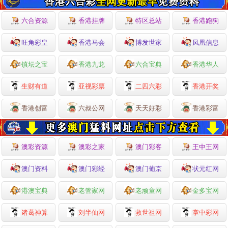
六合资源
香港挂牌
特区总站
香港跑狗
旺角彩皇
香港马会
博发世家
凤凰信息
镇坛之宝
香港九龙
六合宝典
香港华人
生财有道
亚视彩票
二四六彩
香港开奖
香港创富
六叔公网
天天好彩
香港彩富
澳彩资源
澳彩之家
澳门彩客
王中王网
澳门资料
澳门彩经
澳门葡京
状元红网
港澳宝典
老管家网
老顽童网
金多宝网
诸葛神算
刘半仙网
救世祖网
掌中彩网