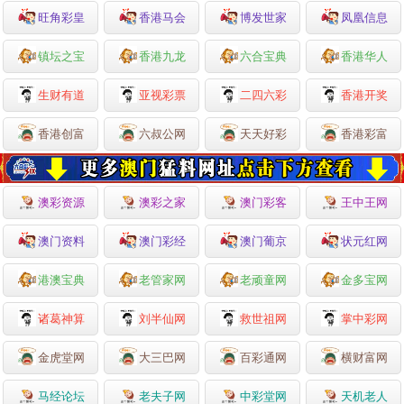
旺角彩皇
香港马会
博发世家
凤凰信息
镇坛之宝
香港九龙
六合宝典
香港华人
生财有道
亚视彩票
二四六彩
香港开奖
香港创富
六叔公网
天天好彩
香港彩富
澳彩资源
澳彩之家
澳门彩客
王中王网
澳门资料
澳门彩经
澳门葡京
状元红网
港澳宝典
老管家网
老顽童网
金多宝网
诸葛神算
刘半仙网
救世祖网
掌中彩网
金虎堂网
大三巴网
百彩通网
横财富网
马经论坛
老夫子网
中彩堂网
天机老人