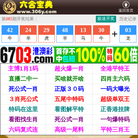
返回首页
主博1肖1码
超火爆一肖
全港平特王
直播二中一
买啥就开啥
四肖主六码
死公式一肖
正版３０码
一码大曝光
３肖死公式
五尾中特码
超级单双王
特码在这里
看图解平特
正香港挂牌
看图找生肖
死公式一肖
一句爆特码
六码复式连
高级一尾料
平特三肖王