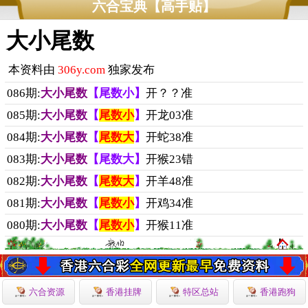
六合宝典【高手贴】
大小尾数
本资料由
306y.com
独家发布
086期:
大小尾数
【尾数小】
开？？准
085期:
大小尾数
【
尾数小
】
开龙03准
084期:
大小尾数
【
尾数大
】
开蛇38准
083期:
大小尾数
【尾数大】
开猴23错
082期:
大小尾数
【
尾数大
】
开羊48准
081期:
大小尾数
【
尾数小
】
开鸡34准
080期:
大小尾数
【
尾数小
】
开猴11准
六合资源
香港挂牌
特区总站
香港跑狗