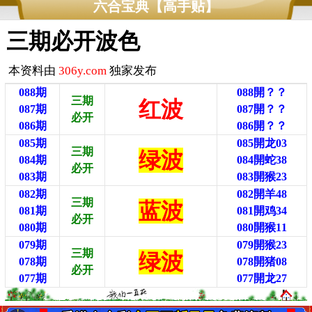
六合宝典【高手贴】
三期必开波色
本资料由
306y.com
独家发布
088期
088開？？
三期
红波
087期
087開？？
必开
086期
086開？？
085期
085開龙03
三期
绿波
084期
084開蛇38
必开
083期
083開猴23
082期
082開羊48
三期
蓝波
081期
081開鸡34
必开
080期
080開猴11
079期
079開猴23
三期
绿波
078期
078開猪08
必开
077期
077開龙27