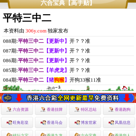
六合宝典【高手贴】
平特三中二
本资料由
306y.com
独家发布
088期:
平特三中二
【更新中】
开？？准
087期:
平特三中二
【更新中】
开？？准
086期:
平特三中二
【更新中】
开？？准
085期:
平特三中二
【羊虎龙】
开？？准
084期:
平特三中二
【猪
狗猴
】
开狗33猴11准
六合资源
香港挂牌
特区总站
香港跑狗
旺角彩皇
香港马会
博发世家
凤凰信息
镇坛之宝
香港九龙
六合宝典
香港华人