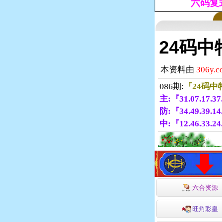
六码复
24码中
本资料由
306y.c
086期:
『24码中
主:『31.07.17.37
防:『34.49.39.14
中:『12.46.33.24
六合资源
旺角彩皇