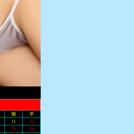
猴
羊
11
12
23
24