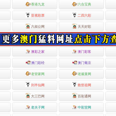
香港九龙
六合宝典
亚视彩票
二四六彩
六叔公网
天天好彩
澳彩之家
澳门彩客
澳门彩经
澳门葡京
老管家网
老顽童网
刘半仙网
救世祖网
大三巴网
百彩通网
老夫子网
中彩堂网