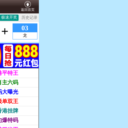
返回首页
港平特王
肖主六码
码大曝光
级单双王
香港挂牌
句爆特码