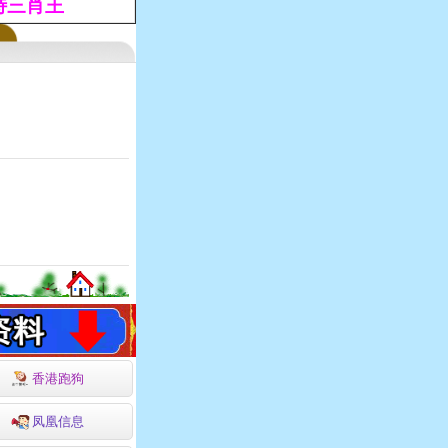
特三肖王
香港跑狗
凤凰信息