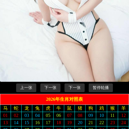
上一张
下一张
下一张
暂停轮播
2026年生肖对照表
马
蛇
龙
兔
虎
牛
鼠
猪
狗
鸡
猴
羊
01
02
03
04
05
06
07
08
09
10
11
12
13
14
15
16
17
18
19
20
21
22
23
24