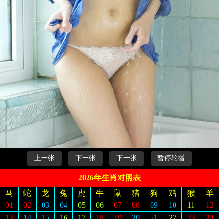
上一张
下一张
下一张
暂停轮播
2026年生肖对照表
马
蛇
龙
兔
虎
牛
鼠
猪
狗
鸡
猴
羊
01
02
03
04
05
06
07
08
09
10
11
12
13
14
15
16
17
18
19
20
21
22
23
24