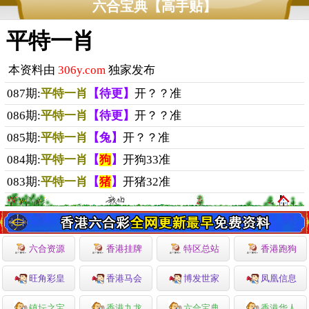
六合宝典【高手贴】
平特一肖
本资料由
306y.com
独家发布
087期:
平特一肖
【待更】
开？？准
086期:
平特一肖
【待更】
开？？准
085期:
平特一肖
【兔】
开？？准
084期:
平特一肖
【
狗
】
开狗33准
083期:
平特一肖
【
猪
】
开猪32准
六合资源
香港挂牌
特区总站
香港跑狗
旺角彩皇
香港马会
博发世家
凤凰信息
镇坛之宝
香港九龙
六合宝典
香港华人