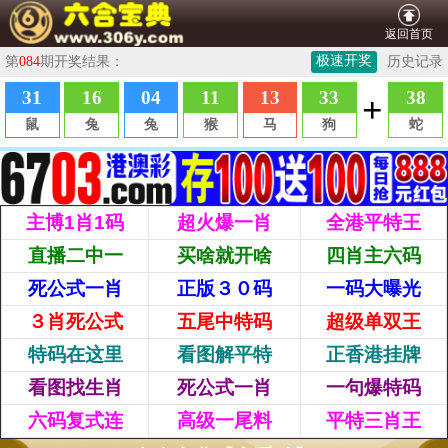
返回首页
主博1肖1码
超火爆一肖
全港平特王
直播二中一
买啥就开啥
四肖主六码
死公式一肖
正版３０码
一码大曝光
３肖死公式
五尾中特码
超级单双王
特码在这里
看图解平特
正香港挂牌
看图找生肖
死公式一肖
一句爆特码
六码复式连
高级一尾料
平特三肖王