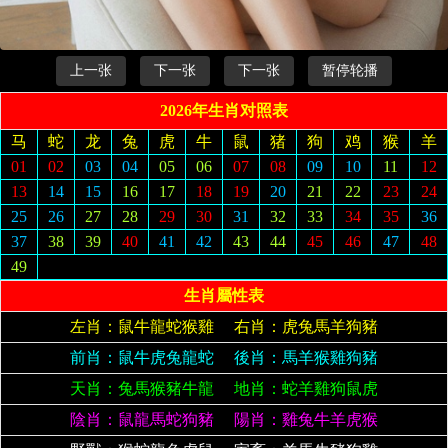
上一张
下一张
下一张
暂停轮播
2026年生肖对照表
马
蛇
龙
兔
虎
牛
鼠
猪
狗
鸡
猴
羊
01
02
03
04
05
06
07
08
09
10
11
12
13
14
15
16
17
18
19
20
21
22
23
24
25
26
27
28
29
30
31
32
33
34
35
36
37
38
39
40
41
42
43
44
45
46
47
48
49
生肖屬性表
左肖：鼠牛龍蛇猴雞 右肖：虎兔馬羊狗豬
前肖：鼠牛虎兔龍蛇 後肖：馬羊猴雞狗豬
天肖：兔馬猴豬牛龍 地肖：蛇羊雞狗鼠虎
陰肖：鼠龍馬蛇狗豬 陽肖：雞兔牛羊虎猴