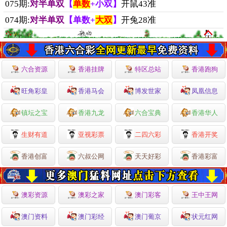
075期:
对半单双
【
单数
+小双】
开鼠43准
074期:
对半单双
【单数+
大双
】
开兔28准
六合资源
香港挂牌
特区总站
香港跑狗
旺角彩皇
香港马会
博发世家
凤凰信息
镇坛之宝
香港九龙
六合宝典
香港华人
生财有道
亚视彩票
二四六彩
香港开奖
香港创富
六叔公网
天天好彩
香港彩富
澳彩资源
澳彩之家
澳门彩客
王中王网
澳门资料
澳门彩经
澳门葡京
状元红网