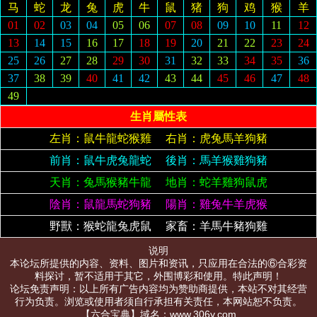
马
蛇
龙
兔
虎
牛
鼠
猪
狗
鸡
猴
羊
01
02
03
04
05
06
07
08
09
10
11
12
13
14
15
16
17
18
19
20
21
22
23
24
25
26
27
28
29
30
31
32
33
34
35
36
37
38
39
40
41
42
43
44
45
46
47
48
49
生肖屬性表
左肖：鼠牛龍蛇猴雞 右肖：虎兔馬羊狗豬
前肖：鼠牛虎兔龍蛇 後肖：馬羊猴雞狗豬
天肖：兔馬猴豬牛龍 地肖：蛇羊雞狗鼠虎
陰肖：鼠龍馬蛇狗豬 陽肖：雞兔牛羊虎猴
野獸：猴蛇龍兔虎鼠 家畜：羊馬牛豬狗雞
说明
本论坛所提供的内容、资料、图片和资讯，只应用在合法的⑥合彩资
料探讨，暂不适用于其它，外围博彩和使用。特此声明！
论坛免责声明：以上所有广告内容均为赞助商提供，本站不对其经营
行为负责。浏览或使用者须自行承担有关责任，本网站恕不负责。
【六合宝典】域名：www.306y.com