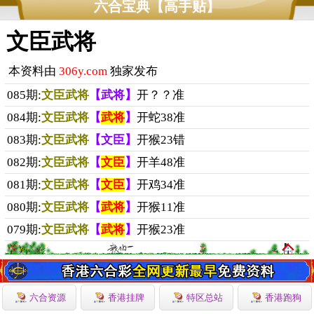
六合宝典【高手贴】
文臣武将
本资料由
306y.com
独家发布
085期:
文臣武将
【武将】
开？？准
084期:
文臣武将
【
武将
】
开蛇38准
083期:
文臣武将
【文臣】
开猴23错
082期:
文臣武将
【
文臣
】
开羊48准
081期:
文臣武将
【
文臣
】
开鸡34准
080期:
文臣武将
【
武将
】
开猴11准
079期:
文臣武将
【
武将
】
开猴23准
六合资源
香港挂牌
特区总站
香港跑狗