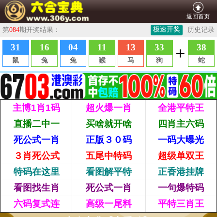
返回首页
主博1肖1码
超火爆一肖
全港平特王
直播二中一
买啥就开啥
四肖主六码
死公式一肖
正版３０码
一码大曝光
３肖死公式
五尾中特码
超级单双王
特码在这里
看图解平特
正香港挂牌
看图找生肖
死公式一肖
一句爆特码
六码复式连
高级一尾料
平特三肖王