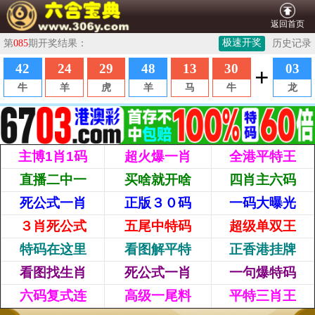
返回首页
主博1肖1码
超火爆一肖
全港平特王
直播二中一
买啥就开啥
四肖主六码
死公式一肖
正版３０码
一码大曝光
３肖死公式
五尾中特码
超级单双王
特码在这里
看图解平特
正香港挂牌
看图找生肖
死公式一肖
一句爆特码
六码复式连
高级一尾料
平特三肖王