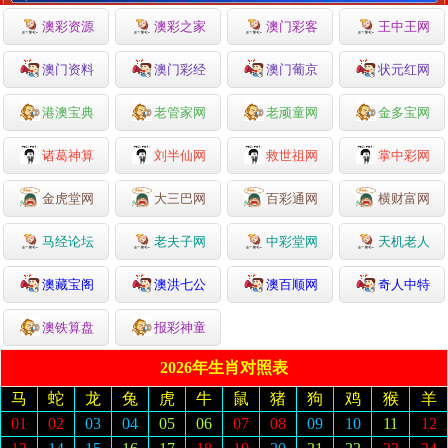
澳彩资源
澳彩之家
澳门彩客
王中王网
澳门资料
澳门彩经
澳门葡京
状元红网
港澳宝典
老管家网
老顽童网
金多宝网
诸葛神算
刘半仙网
救世祖网
掌中彩网
金虎堂网
大三巴网
百彩通网
横财富网
马经论坛
老夫子网
中彩堂网
天机老人
澳藏宝阁
澳洪七公
澳百顺网
奇人中特
澳铁算盘
报彩神童
2026年生肖对照表
马
蛇
龙
兔
虎
牛
鼠
猪
狗
鸡
猴
羊
01
02
03
04
05
06
07
08
09
10
11
12