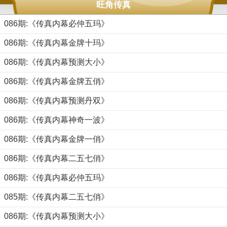
旺角传真
086期:《传真内幕必仲五玛》
086期:《传真内幕金牌十玛》
086期:《传真内幕预测大小》
086期:《传真内幕金牌五俏》
086期:《传真内幕预测丹双》
086期:《传真内幕神奇一波》
086期:《传真内幕金牌一俏》
086期:《传真内幕二五七俏》
086期:《传真内幕必仲五玛》
085期:《传真内幕二五七俏》
086期:《传真内幕预测大小》