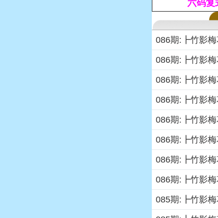
六码复
086期:┣竹影
086期:┣竹影
086期:┣竹影
086期:┣竹
086期:┣竹影
086期:┣竹影
086期:┣竹
086期:┣竹影
085期:┣竹影