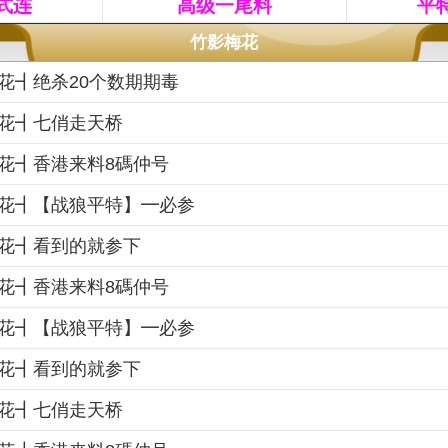
式连
高级一尾料
平
竹影梅花
梅花┫绝杀20个数期期毒
梅花┫七俏走天桥
梅花┫香港来料8碼仲号
影梅花┫【战狼平特】━必参
梅花┫看到的就参下
梅花┫香港来料8碼仲号
影梅花┫【战狼平特】━必参
梅花┫看到的就参下
梅花┫七俏走天桥