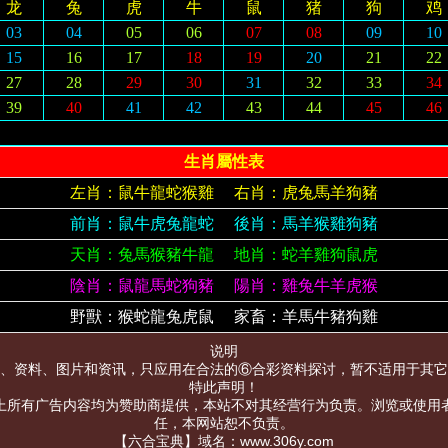
龙
兔
虎
牛
鼠
猪
狗
鸡
03
04
05
06
07
08
09
10
15
16
17
18
19
20
21
22
27
28
29
30
31
32
33
34
39
40
41
42
43
44
45
46
生肖屬性表
左肖：鼠牛龍蛇猴雞 右肖：虎兔馬羊狗豬
前肖：鼠牛虎兔龍蛇 後肖：馬羊猴雞狗豬
天肖：兔馬猴豬牛龍 地肖：蛇羊雞狗鼠虎
陰肖：鼠龍馬蛇狗豬 陽肖：雞兔牛羊虎猴
野獸：猴蛇龍兔虎鼠 家畜：羊馬牛豬狗雞
说明
、资料、图片和资讯，只应用在合法的⑥合彩资料探讨，暂不适用于其它
特此声明！
上所有广告内容均为赞助商提供，本站不对其经营行为负责。浏览或使用
任，本网站恕不负责。
【六合宝典】域名：www.306y.com