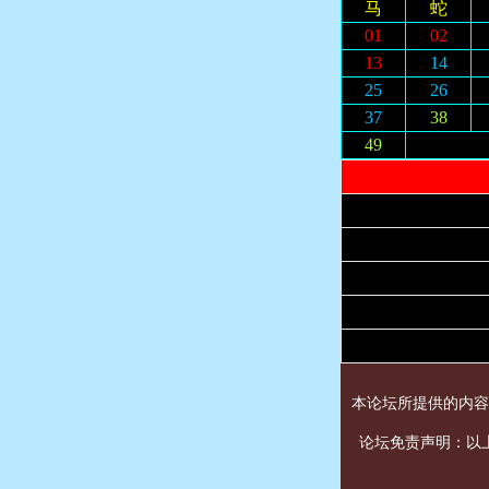
马
蛇
01
02
13
14
25
26
37
38
49
本论坛所提供的内容
论坛免责声明：以