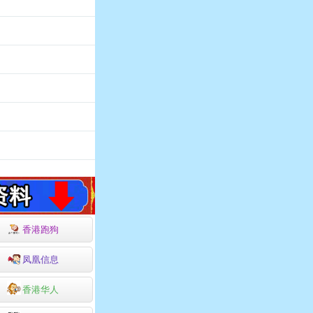
香港跑狗
凤凰信息
香港华人