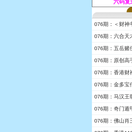
六码复
076期：＜财
076期：六合
076期：五岳
076期：原创
076期：香港
076期：金多
076期：马汉王
076期：奇门遁
076期：佛山