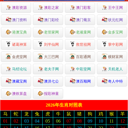
澳彩资源
澳彩之家
澳门彩客
王中王网
澳门资料
澳门彩经
澳门葡京
状元红网
港澳宝典
老管家网
老顽童网
金多宝网
诸葛神算
刘半仙网
救世祖网
掌中彩网
金虎堂网
大三巴网
百彩通网
横财富网
马经论坛
老夫子网
中彩堂网
天机老人
澳藏宝阁
澳洪七公
澳百顺网
奇人中特
澳铁算盘
报彩神童
2026年生肖对照表
马
蛇
龙
兔
虎
牛
鼠
猪
狗
鸡
猴
羊
01
02
03
04
05
06
07
08
09
10
11
12