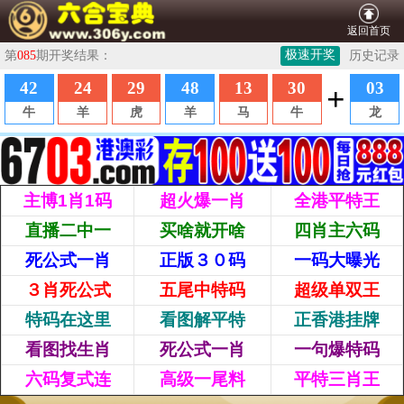
返回首页
主博1肖1码
超火爆一肖
全港平特王
直播二中一
买啥就开啥
四肖主六码
死公式一肖
正版３０码
一码大曝光
３肖死公式
五尾中特码
超级单双王
特码在这里
看图解平特
正香港挂牌
看图找生肖
死公式一肖
一句爆特码
六码复式连
高级一尾料
平特三肖王