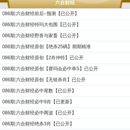
六合财经
086期:六合财经前后--预测【已公开】
086期:六合财经特玛大包围【已公开】
086期:六合财经野兽与家畜【已公开】
086期:六合财经原创【绝杀25碼】期期精准
086期:六合财经原创【2肖仲特】已公开
086期:六合财经原创【赛玛会必中单S】已公开
086期:六合财经原创【无错杀肖】已公开
086期:六合财经必中尾数【已公开】
086期:六合财经必中9肖【已更新】
086期:六合财经必中两波【已公开】
086期:六合财经绝杀3肖【已公开】