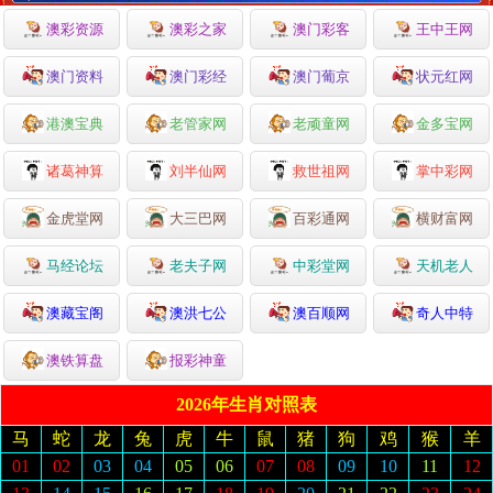
澳彩资源
澳彩之家
澳门彩客
王中王网
澳门资料
澳门彩经
澳门葡京
状元红网
港澳宝典
老管家网
老顽童网
金多宝网
诸葛神算
刘半仙网
救世祖网
掌中彩网
金虎堂网
大三巴网
百彩通网
横财富网
马经论坛
老夫子网
中彩堂网
天机老人
澳藏宝阁
澳洪七公
澳百顺网
奇人中特
澳铁算盘
报彩神童
2026年生肖对照表
马
蛇
龙
兔
虎
牛
鼠
猪
狗
鸡
猴
羊
01
02
03
04
05
06
07
08
09
10
11
12