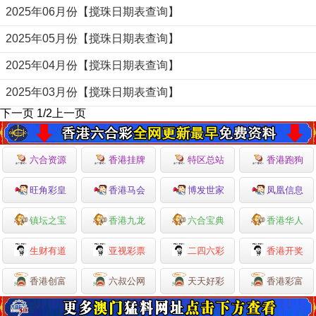
2025年06月份【搅珠日期表查询】
2025年05月份【搅珠日期表查询】
2025年04月份【搅珠日期表查询】
2025年03月份【搅珠日期表查询】
下一页
1/2
上一页
六合资源
香港挂牌
特区总站
香港跑狗
旺角彩皇
香港马会
博发世家
凤凰信息
镇坛之宝
香港九龙
六合宝典
香港华人
生财有道
亚视彩票
二四六彩
香港开奖
香港创富
六叔公网
天天好彩
香港彩富