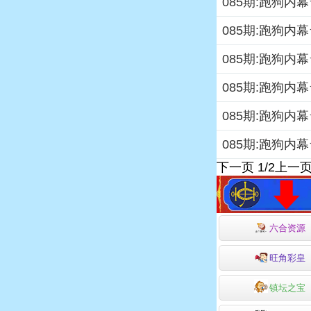
085期:跑狗内
085期:跑狗内
085期:跑狗内
085期:跑狗内
085期:跑狗内
085期:跑狗内
下一页
1/2
上一
六合资源
旺角彩皇
镇坛之宝