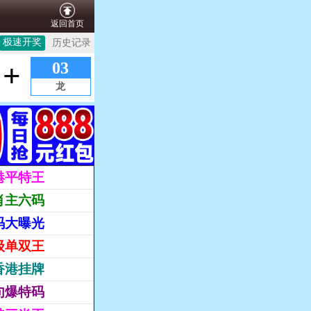
返回首页
港平特王
肖主六码
码大曝光
级单双王
香港挂牌
句爆特码