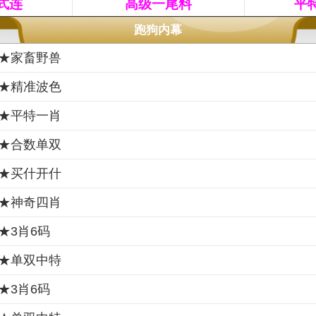
式连
高级一尾料
平
跑狗内幕
幕★家畜野兽
幕★精准波色
幕★平特一肖
幕★合数单双
幕★买什开什
幕★神奇四肖
★3肖6码
幕★单双中特
★3肖6码