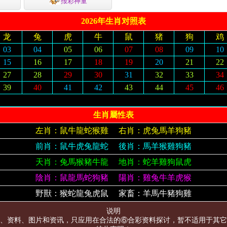
报彩神童
2026年生肖对照表
龙
兔
虎
牛
鼠
猪
狗
鸡
03
04
05
06
07
08
09
10
15
16
17
18
19
20
21
22
27
28
29
30
31
32
33
34
39
40
41
42
43
44
45
46
生肖屬性表
左肖：鼠牛龍蛇猴雞 右肖：虎兔馬羊狗豬
前肖：鼠牛虎兔龍蛇 後肖：馬羊猴雞狗豬
天肖：兔馬猴豬牛龍 地肖：蛇羊雞狗鼠虎
陰肖：鼠龍馬蛇狗豬 陽肖：雞兔牛羊虎猴
野獸：猴蛇龍兔虎鼠 家畜：羊馬牛豬狗雞
说明
、资料、图片和资讯，只应用在合法的⑥合彩资料探讨，暂不适用于其它