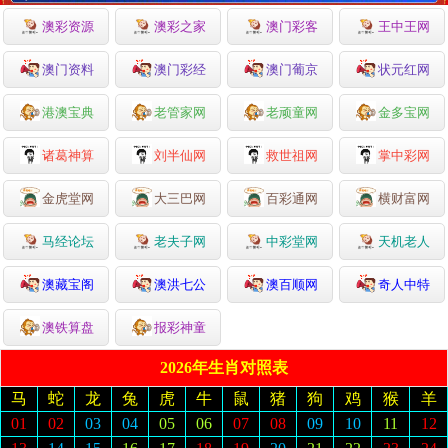
澳彩资源
澳彩之家
澳门彩客
王中王网
澳门资料
澳门彩经
澳门葡京
状元红网
港澳宝典
老管家网
老顽童网
金多宝网
诸葛神算
刘半仙网
救世祖网
掌中彩网
金虎堂网
大三巴网
百彩通网
横财富网
马经论坛
老夫子网
中彩堂网
天机老人
澳藏宝阁
澳洪七公
澳百顺网
奇人中特
澳铁算盘
报彩神童
2026年生肖对照表
马
蛇
龙
兔
虎
牛
鼠
猪
狗
鸡
猴
羊
01
02
03
04
05
06
07
08
09
10
11
12