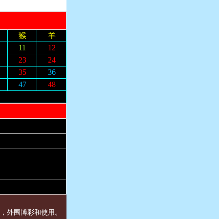
猴
羊
11
12
23
24
35
36
47
48
，外围博彩和使用。