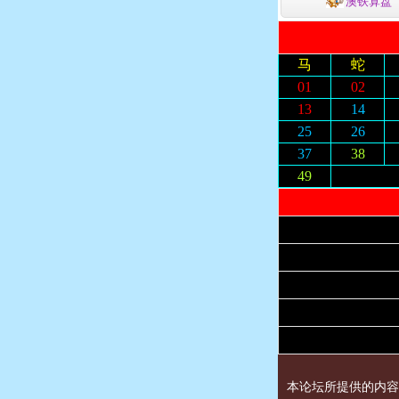
澳铁算盘
马
蛇
01
02
13
14
25
26
37
38
49
本论坛所提供的内容