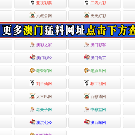
亚视彩票
二四六彩
六叔公网
天天好彩
澳彩之家
澳门彩客
澳门彩经
澳门葡京
老管家网
老顽童网
刘半仙网
救世祖网
大三巴网
百彩通网
老夫子网
中彩堂网
澳洪七公
澳百顺网