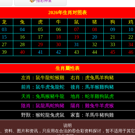
报彩神童
2026年生肖对照表
龙
兔
虎
牛
鼠
猪
狗
鸡
03
04
05
06
07
08
09
10
15
16
17
18
19
20
21
22
27
28
29
30
31
32
33
34
39
40
41
42
43
44
45
46
生肖屬性表
左肖：鼠牛龍蛇猴雞 右肖：虎兔馬羊狗豬
前肖：鼠牛虎兔龍蛇 後肖：馬羊猴雞狗豬
天肖：兔馬猴豬牛龍 地肖：蛇羊雞狗鼠虎
陰肖：鼠龍馬蛇狗豬 陽肖：雞兔牛羊虎猴
野獸：猴蛇龍兔虎鼠 家畜：羊馬牛豬狗雞
说明
、资料、图片和资讯，只应用在合法的⑥合彩资料探讨，暂不适用于其它