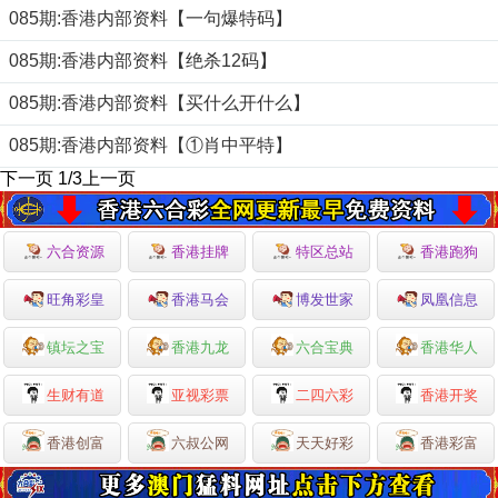
085期:香港内部资料【一句爆特码】
085期:香港内部资料【绝杀12码】
085期:香港内部资料【买什么开什么】
085期:香港内部资料【①肖中平特】
下一页
1/3
上一页
六合资源
香港挂牌
特区总站
香港跑狗
旺角彩皇
香港马会
博发世家
凤凰信息
镇坛之宝
香港九龙
六合宝典
香港华人
生财有道
亚视彩票
二四六彩
香港开奖
香港创富
六叔公网
天天好彩
香港彩富