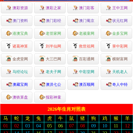
澳彩资源
澳彩之家
澳门彩客
王中王网
澳门资料
澳门彩经
澳门葡京
状元红网
港澳宝典
老管家网
老顽童网
金多宝网
诸葛神算
刘半仙网
救世祖网
掌中彩网
金虎堂网
大三巴网
百彩通网
横财富网
马经论坛
老夫子网
中彩堂网
天机老人
澳藏宝阁
澳洪七公
澳百顺网
奇人中特
澳铁算盘
报彩神童
2026年生肖对照表
马
蛇
龙
兔
虎
牛
鼠
猪
狗
鸡
猴
羊
01
02
03
04
05
06
07
08
09
10
11
12