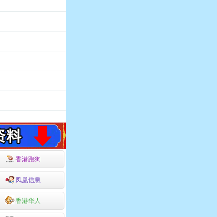
香港跑狗
凤凰信息
香港华人