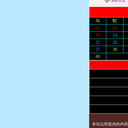
澳铁算盘
马
蛇
01
02
13
14
25
26
37
38
49
本论坛所提供的内容