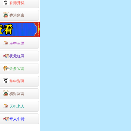
香港开奖
香港彩富
王中王网
状元红网
金多宝网
掌中彩网
横财富网
天机老人
奇人中特