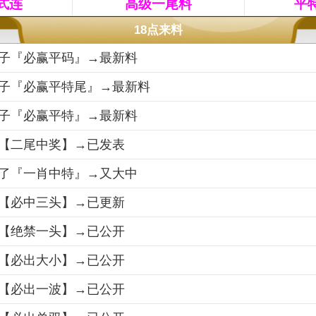
式连
高级一尾料
平
18点来料
㊣小子『必赢平码』→最新料
㊣小子『必赢平特尾』→最新料
㊣小子『必赢平特』→最新料
原创【二尾中奖】→已发表
马来了『一肖中特』→又大中
原创【必中三头】→已更新
原创【绝禁一头】→已公开
原创【必出大小】→已公开
原创【必出一波】→已公开