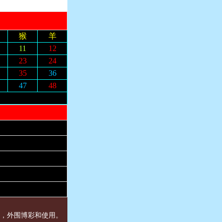
猴
羊
11
12
23
24
35
36
47
48
，外围博彩和使用。