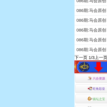
086期:马会
086期:马会
086期:马会
086期:马会
086期:马会
086期:马会
下一页
1/3
上一
六合资源
旺角彩皇
镇坛之宝