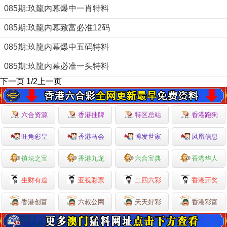
085期:玖龍内幕爆中一肖特料
085期:玖龍内幕致富必准12码
085期:玖龍内幕爆中五码特料
085期:玖龍内幕必准一头特料
下一页
1/2
上一页
六合资源
香港挂牌
特区总站
香港跑狗
旺角彩皇
香港马会
博发世家
凤凰信息
镇坛之宝
香港九龙
六合宝典
香港华人
生财有道
亚视彩票
二四六彩
香港开奖
香港创富
六叔公网
天天好彩
香港彩富