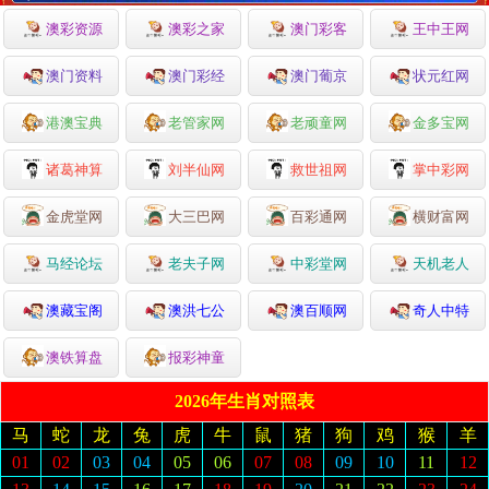
澳彩资源
澳彩之家
澳门彩客
王中王网
澳门资料
澳门彩经
澳门葡京
状元红网
港澳宝典
老管家网
老顽童网
金多宝网
诸葛神算
刘半仙网
救世祖网
掌中彩网
金虎堂网
大三巴网
百彩通网
横财富网
马经论坛
老夫子网
中彩堂网
天机老人
澳藏宝阁
澳洪七公
澳百顺网
奇人中特
澳铁算盘
报彩神童
2026年生肖对照表
马
蛇
龙
兔
虎
牛
鼠
猪
狗
鸡
猴
羊
01
02
03
04
05
06
07
08
09
10
11
12