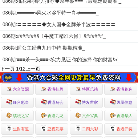
086期:桃花果╬给力推荐◆杀半波===→最稳定期期准!_
086期:═════≮风火水乡平特一肖≯═════_
086期:〓〓〓〓〓◆女人国◆金牌杀半波〓〓〓〓〓_
086期:#######§〔牛魔王精准六肖〕§######_
086期:睡公主经典九肖中特 期期精准_
086期:≡≡≡杀一头≡≡≡≮实力见证.你的选择.你的财富!≯_
下一页
1/12
上一页
六合资源
香港挂牌
特区总站
香港跑狗
旺角彩皇
香港马会
博发世家
凤凰信息
镇坛之宝
香港九龙
六合宝典
香港华人
生财有道
亚视彩票
二四六彩
香港开奖