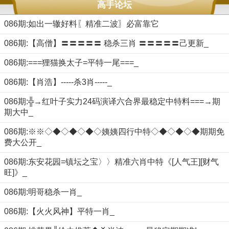
高手论坛
086期:如出一辙好料〖精准二波〗必富靠它
086期:【高僧】〓〓〓〓〓 稳杀三肖 〓〓〓〓〓己更新_
086期:===狸猫换太子=平特一尾===_
086期:【肖浩】-----杀3肖-----_
086期:╬→红叶子实力24码演译六合界最稳定中特料===→期
期大中_
086期:※※◇◆◇◆◇◆◇姨姨四行中特◇◆◇◆◇◆期期免
费大公开_
086期:东安花园=镇坛之宝〉〉精准六肖中特《[人气王][财气
旺]》_
086期:明哥稳杀一肖_
086期:【火火风神】平特一肖_