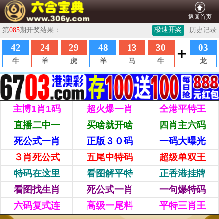
返回首页
主博1肖1码
超火爆一肖
全港平特王
直播二中一
买啥就开啥
四肖主六码
死公式一肖
正版３０码
一码大曝光
３肖死公式
五尾中特码
超级单双王
特码在这里
看图解平特
正香港挂牌
看图找生肖
死公式一肖
一句爆特码
六码复式连
高级一尾料
平特三肖王