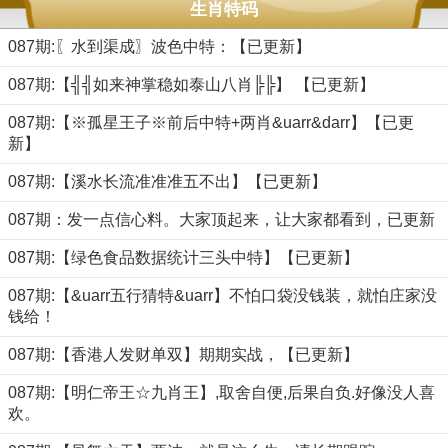
生肖特码
087期:〖水到渠成〗波色中特：【已更新】
087期:【╣╣如来神掌稳如泰山八肖╠╠】 【已更新】
087期:【※孤星王子※前后中特+两肖&uarr&darr】【已更
新】
087期:【溪水长流准准准五不出】【已更新】
087期：发一点信心料。大家顶起来，让大家都看到，已更新
087期:【绿色食品数据统计三头中特】【已更新】
087期:【&uarr五行猜特&uarr】不怕口袋没钱装，就怕庄家没
钱给！
087期:【香港人发财单双】期期实战，【已更新】
087期:【明仁帝王☆九肖王】,取舍自便,后果自负.好像没人喜
欢。