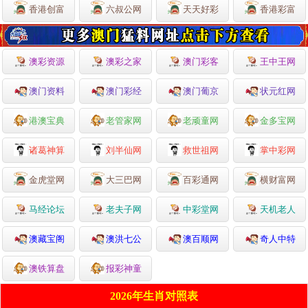
香港创富
六叔公网
天天好彩
香港彩富
澳彩资源
澳彩之家
澳门彩客
王中王网
澳门资料
澳门彩经
澳门葡京
状元红网
港澳宝典
老管家网
老顽童网
金多宝网
诸葛神算
刘半仙网
救世祖网
掌中彩网
金虎堂网
大三巴网
百彩通网
横财富网
马经论坛
老夫子网
中彩堂网
天机老人
澳藏宝阁
澳洪七公
澳百顺网
奇人中特
澳铁算盘
报彩神童
2026年生肖对照表