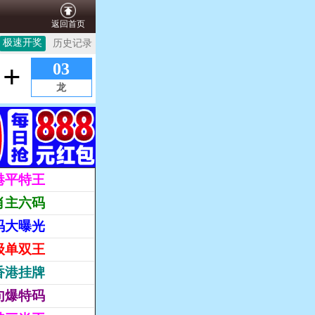
返回首页
港平特王
肖主六码
码大曝光
级单双王
香港挂牌
句爆特码