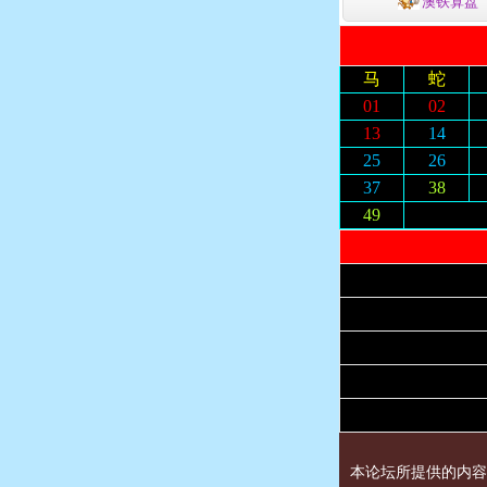
澳铁算盘
马
蛇
01
02
13
14
25
26
37
38
49
本论坛所提供的内容