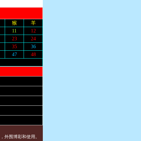
猴
羊
11
12
23
24
35
36
47
48
，外围博彩和使用。