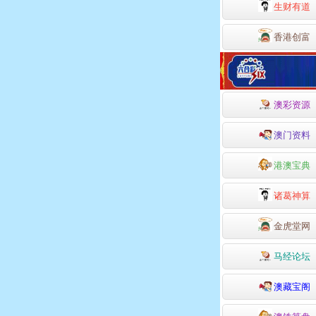
生财有道
香港创富
澳彩资源
澳门资料
港澳宝典
诸葛神算
金虎堂网
马经论坛
澳藏宝阁