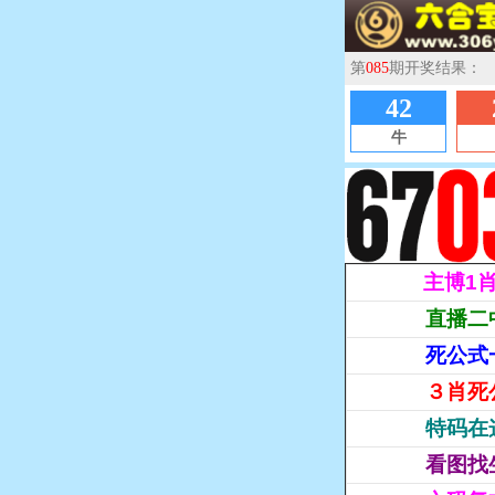
主博1
直播二
死公式
３肖死
特码在
看图找