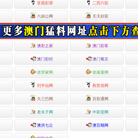
亚视彩票
二四六彩
六叔公网
天天好彩
澳彩之家
澳门彩客
澳门彩经
澳门葡京
老管家网
老顽童网
刘半仙网
救世祖网
大三巴网
百彩通网
老夫子网
中彩堂网
澳洪七公
澳百顺网