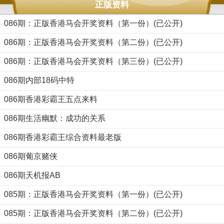
正版资料
086期：正版香港马会开奖资料（第一份）(已公开)
086期：正版香港马会开奖资料（第二份）(已公开)
086期：正版香港马会开奖资料（第三份）(已公开)
086期内部18码中特
086期香港彩霸王五点来料
086期生活幽默：成功的关系
086期香港彩霸王综合资料最老版
086期葡京赌侠
086期天机报AB
085期：正版香港马会开奖资料（第一份）(已公开)
085期：正版香港马会开奖资料（第二份）(已公开)