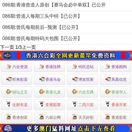
086期:香港曾道人原创【赛马会必中单双】已公开
086期:曾道人每期三头中特【已公开】
086期:曾氏每期前后--预测【已公开】
086期:曾氏每期特码大包围【已公开】
下一页
1/3
上一页
六合资源
香港挂牌
特区总站
香港跑狗
旺角彩皇
香港马会
博发世家
凤凰信息
镇坛之宝
香港九龙
六合宝典
香港华人
生财有道
亚视彩票
二四六彩
香港开奖
香港创富
六叔公网
天天好彩
香港彩富