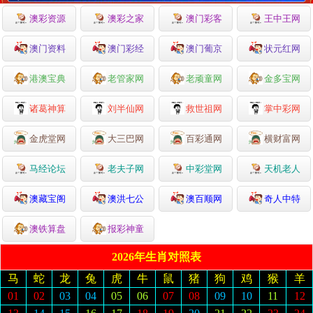
澳彩资源
澳彩之家
澳门彩客
王中王网
澳门资料
澳门彩经
澳门葡京
状元红网
港澳宝典
老管家网
老顽童网
金多宝网
诸葛神算
刘半仙网
救世祖网
掌中彩网
金虎堂网
大三巴网
百彩通网
横财富网
马经论坛
老夫子网
中彩堂网
天机老人
澳藏宝阁
澳洪七公
澳百顺网
奇人中特
澳铁算盘
报彩神童
2026年生肖对照表
马
蛇
龙
兔
虎
牛
鼠
猪
狗
鸡
猴
羊
01
02
03
04
05
06
07
08
09
10
11
12