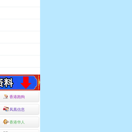
香港跑狗
凤凰信息
香港华人