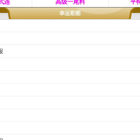
式连
高级一尾料
平
幸运彩图
报