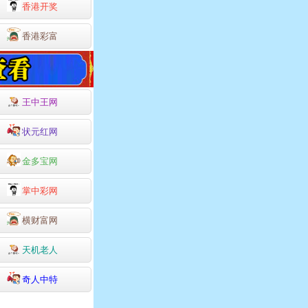
香港开奖
香港彩富
王中王网
状元红网
金多宝网
掌中彩网
横财富网
天机老人
奇人中特