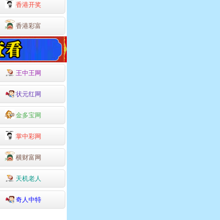
香港开奖
香港彩富
王中王网
状元红网
金多宝网
掌中彩网
横财富网
天机老人
奇人中特