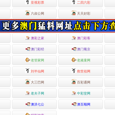
亚视彩票
二四六彩
六叔公网
天天好彩
澳彩之家
澳门彩客
澳门彩经
澳门葡京
老管家网
老顽童网
刘半仙网
救世祖网
大三巴网
百彩通网
老夫子网
中彩堂网
澳洪七公
澳百顺网