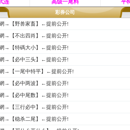
式连
高级一尾料
平
彩券公司
方網→【野兽家畜】←提前公开!
方網→【不出四肖】←提前公开!
方網→【特碼大小】←提前公开!
方網→【必中三头】←提前公开!
方網→【一尾中特平】←提前公开!
方網→【必中两波】←提前公开!
方網→【必中尾数】←提前公开!
方網→【三行必中】←提前公开!
方網→【稳杀二尾】←提前公开!