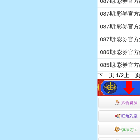
087期:彩券官
087期:彩券官
087期:彩券官
087期:彩券官
086期:彩券官
085期:彩券官
下一页
1/2
上一
六合资源
旺角彩皇
镇坛之宝