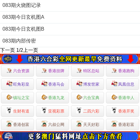
083期火烧图记录
083期今日玄机图A
083期今日玄机图B
083期内部传密
下一页
1/2
上一页
六合资源
香港挂牌
特区总站
香港跑狗
旺角彩皇
香港马会
博发世家
凤凰信息
镇坛之宝
香港九龙
六合宝典
香港华人
生财有道
亚视彩票
二四六彩
香港开奖
香港创富
六叔公网
天天好彩
香港彩富