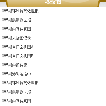
福星好图
085期环球特码救世报
085期麒麟救世报
085期内幕传真图
085期火烧图记录
085期今日玄机图A
085期今日玄机图B
085期内部传密
085期港彩连连中
083期环球特码救世报
083期麒麟救世报
083期内幕传真图