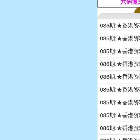
六码复
086期:★香港
086期:★香港
085期:★香港
086期:★香港
086期:★香港
085期:★香港
085期:★香港
085期:★香港
086期:★香港