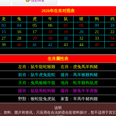
报彩神童
2026年生肖对照表
龙
兔
虎
牛
鼠
猪
狗
鸡
03
04
05
06
07
08
09
10
15
16
17
18
19
20
21
22
27
28
29
30
31
32
33
34
39
40
41
42
43
44
45
46
生肖屬性表
左肖：鼠牛龍蛇猴雞 右肖：虎兔馬羊狗豬
前肖：鼠牛虎兔龍蛇 後肖：馬羊猴雞狗豬
天肖：兔馬猴豬牛龍 地肖：蛇羊雞狗鼠虎
陰肖：鼠龍馬蛇狗豬 陽肖：雞兔牛羊虎猴
野獸：猴蛇龍兔虎鼠 家畜：羊馬牛豬狗雞
说明
、资料、图片和资讯，只应用在合法的⑥合彩资料探讨，暂不适用于其它