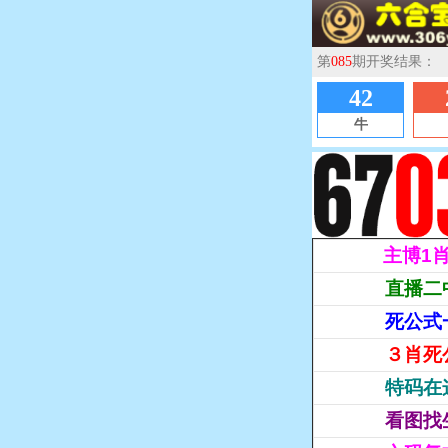
主博1
直播二
死公式
３肖死
特码在
看图找