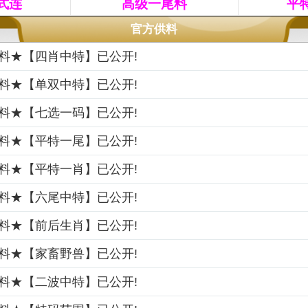
式连
高级一尾料
平
官方供料
资料★【四肖中特】已公开!
资料★【单双中特】已公开!
资料★【七选一码】已公开!
资料★【平特一尾】已公开!
资料★【平特一肖】已公开!
资料★【六尾中特】已公开!
资料★【前后生肖】已公开!
资料★【家畜野兽】已公开!
资料★【二波中特】已公开!