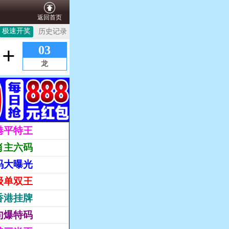
返回首页
港平特王
肖主六码
码大曝光
级单双王
香港挂牌
句爆特码