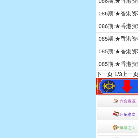
086期:★香港
086期:★香港
086期:★香港
085期:★香港
085期:★香港
085期:★香港
下一页
1/3
上一
六合资源
旺角彩皇
镇坛之宝